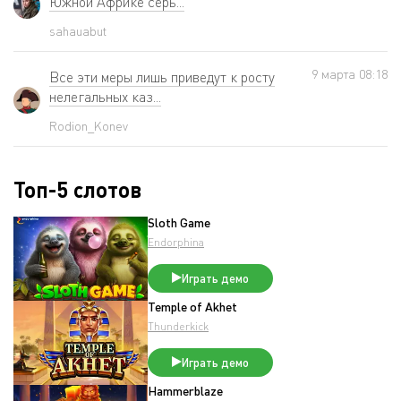
Южной Африке серь...
sahauabut
9 мартa 08:18
Все эти меры лишь приведут к росту
нелегальных каз...
Rodion_Konev
Топ-5 слотов
Sloth Game
Endorphina
Играть демо
Temple of Akhet
Thunderkick
Играть демо
Hammerblaze