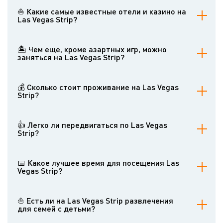
Развитие Las Vegas Strip началось в 1940-х годах с открытия El
Rancho Vegas в 1941 году. Однако настоящий бум произошел в
⛵ Какие самые известные отели и казино на
1950-х и 1960-х годах со строительством многих знаковых отелей
Las Vegas Strip?
и казино.
Некоторые из самых известных заведений включают Bellagio,
Caesars Palace, MGM Grand, The Venetian, Wynn Las Vegas и
🏝 Чем еще, кроме азартных игр, можно
Luxor. Каждый предлагает уникальные темы, аттракционы и
заняться на Las Vegas Strip?
удобства.
Las Vegas Strip предлагает широкий выбор развлечений.
Посетители могут наслаждаться шоу и концертами мирового
💰 Сколько стоит проживание на Las Vegas
класса, ресторанами высокой кухни, роскошным шоппингом,
Strip?
художественными галереями и такими достопримечательностями,
как фонтаны Белладжио или копия Эйфелевой башни в Париж
Цены сильно варьируются в зависимости от отеля, времени года
Лас-Вегас.
и событий, происходящих в городе. Бюджетное жилье можно
👍 Легко ли передвигаться по Las Vegas
найти менее чем за 50 долларов за ночь, в то время как
Strip?
роскошные люксы могут стоить тысячи долларов за ночь.
Las Vegas Strip удобен для пешеходов, с множеством надземных
переходов, соединяющих объекты. Есть также монорельсовая
📅 Какое лучшее время для посещения Las
система, автобусные службы и множество такси и сервисов
Vegas Strip?
совместных поездок. Однако пешие расстояния могут быть
обманчиво длинными из-за размеров курортов.
Лучшее время зависит от личных предпочтений. Весна и осень
предлагают более мягкие температуры. Летом жарко, но сезон
⛵ Есть ли на Las Vegas Strip развлечения
бассейнов в разгаре. Зимой прохладнее и может быть меньше
для семей с детьми?
людей, за исключением крупных событий или праздников.