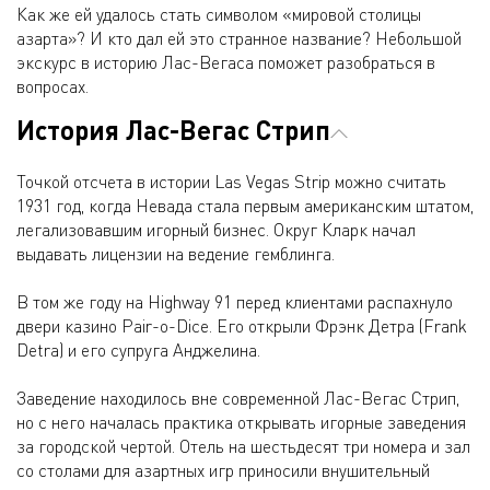
Как же ей удалось стать символом «мировой столицы
азарта»? И кто дал ей это странное название? Небольшой
экскурс в историю Лас-Вегаса поможет разобраться в
вопросах.
История Лас-Вегас Стрип
Точкой отсчета в истории Las Vegas Strip можно считать
1931 год, когда Невада стала первым американским штатом,
легализовавшим игорный бизнес. Округ Кларк начал
выдавать лицензии на ведение гемблинга.
В том же году на Highway 91 перед клиентами распахнуло
двери казино Pair-o-Dice. Его открыли Фрэнк Детра (Frank
Detra) и его супруга Анджелина.
Заведение находилось вне современной Лас-Вегас Стрип,
но с него началась практика открывать игорные заведения
за городской чертой. Отель на шестьдесят три номера и зал
со столами для азартных игр приносили внушительный