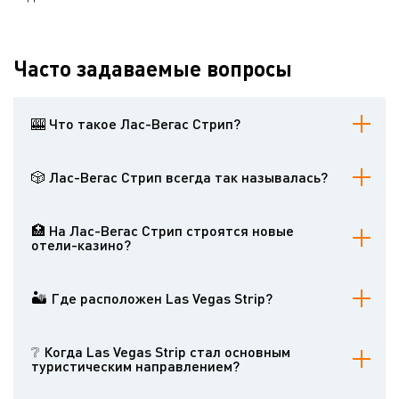
Часто задаваемые вопросы
🎰 Что такое Лас-Вегас Стрип?
Las Vegas Strip – это знаменитая улица в Лас-Вегасе, на
которой собраны многочисленные казино. В их числе самые
🎲 Лас-Вегас Стрип всегда так называлась?
знаменитые и востребованные игорные заведения мира.
Нет, её название неоднократно менялось. В истории улицы были
разные варианты: 5th Street, Arrowhead Highway, Los Angeles
🏥 На Лас-Вегас Стрип строятся новые
Highway, Salt Lake Highway, US 91, US 93, US 466 и State Route 6.
отели-казино?
Конечно. Строительство на главной улице Лас-Вегаса не
прекращается. В ближайшем будущем здесь откроются новые
🏜 Где расположен Las Vegas Strip?
объекты.
Las Vegas Strip простирается от Мандалай-Бэй на южном конце
до башни Стратосфера на северном конце. На самом деле он
❔ Когда Las Vegas Strip стал основным
находится не в пределах городской черты Лас-Вегаса, а в
туристическим направлением?
неинкорпорированных городах Парадайс и Винчестер.