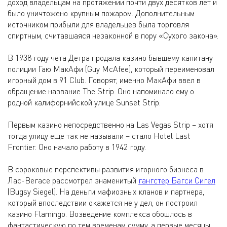
доход владельцам на протяжении почти двух десятков лет и
было уничтожено крупным пожаром. Дополнительным
источником прибыли для владельцев была торговля
спиртным, считавшаяся незаконной в пору «Сухого закона».
В 1938 году чета Детра продала казино бывшему капитану
полиции Гаю МакАфи (Guy McAfee), который переименовал
игорный дом в 91 Club. Говорят, именно МакАфи ввел в
обращение название The Strip. Оно напоминало ему о
родной калифорнийской улице Sunset Strip.
Первым казино непосредственно на Las Vegas Strip – хотя
тогда улицу еще так не называли – стало Hotel Last
Frontier. Оно начало работу в 1942 году.
В сороковые перспективы развития игорного бизнеса в
Лас-Вегасе рассмотрел знаменитый
гангстер Багси Сигел
(Bugsy Siegel). На деньги мафиозных кланов и партнера,
который впоследствии окажется не у дел, он построил
казино Flamingo. Возведение комплекса обошлось в
фантастическую по тем временам сумму, а первые месяцы