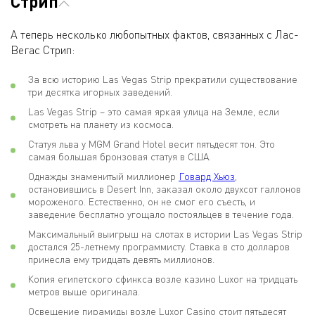
Стрип
А теперь несколько любопытных фактов, связанных с Лас-
Вегас Стрип:
За всю историю Las Vegas Strip прекратили существование
три десятка игорных заведений.
Las Vegas Strip – это самая яркая улица на Земле, если
смотреть на планету из космоса.
Статуя льва у MGM Grand Hotel весит пятьдесят тон. Это
самая большая бронзовая статуя в США.
Однажды знаменитый миллионер
Говард Хьюз
,
остановившись в Desert Inn, заказал около двухсот галлонов
мороженого. Естественно, он не смог его съесть, и
заведение бесплатно угощало постояльцев в течение года.
Максимальный выигрыш на слотах в истории Las Vegas Strip
достался 25-летнему программисту. Ставка в сто долларов
принесла ему тридцать девять миллионов.
Копия египетского сфинкса возле казино Luxor на тридцать
метров выше оригинала.
Освещение пирамиды возле Luxor Casino стоит пятьдесят