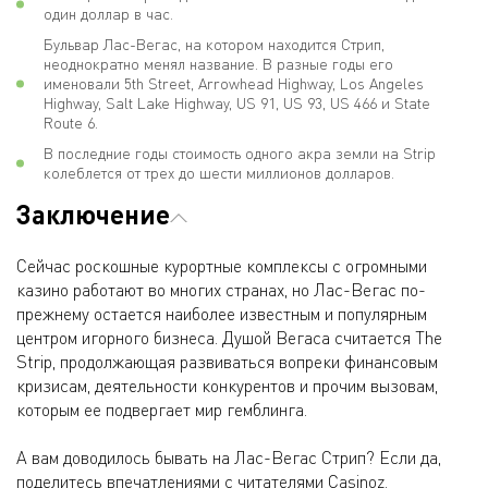
один доллар в час.
Бульвар Лас-Вегас, на котором находится Стрип,
неоднократно менял название. В разные годы его
именовали 5th Street, Arrowhead Highway, Los Angeles
Highway, Salt Lake Highway, US 91, US 93, US 466 и State
Route 6.
В последние годы стоимость одного акра земли на Strip
колеблется от трех до шести миллионов долларов.
Заключение
Сейчас роскошные курортные комплексы с огромными
казино работают во многих странах, но Лас-Вегас по-
прежнему остается наиболее известным и популярным
центром игорного бизнеса. Душой Вегаса считается The
Strip, продолжающая развиваться вопреки финансовым
кризисам, деятельности конкурентов и прочим вызовам,
которым ее подвергает мир гемблинга.
А вам доводилось бывать на Лас-Вегас Стрип? Если да,
поделитесь впечатлениями с читателями Casinoz.