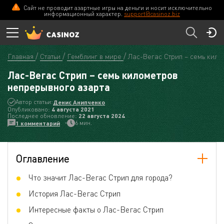
Сайт не проводит азартные игры на деньги и носит исключительно
информационный характер.
support@casinoz.biz
Главная
Статьи
Гемблинг в мире
Лас-Вегас Стрип – семь кило
Лас-Вегас Стрип – семь километров
непрерывного азарта
Автор статьи:
Денис Анипченко
Опубликовано:
4 августа 2021
Последнее обновление:
22 августа 2024
6 мин.
1 комментарий
Оглавление
Что значит Лас-Вегас Стрип для города?
История Лас-Вегас Стрип
Интересные факты о Лас-Вегас Стрип