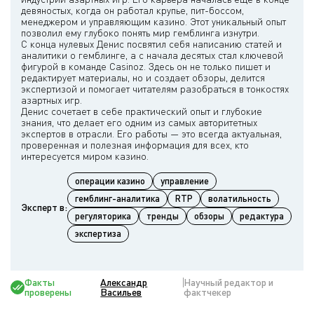
девяностых, когда он работал крупье, пит-боссом,
менеджером и управляющим казино. Этот уникальный опыт
позволил ему глубоко понять мир гемблинга изнутри.
С конца нулевых Денис посвятил себя написанию статей и
аналитики о гемблинге, а с начала десятых стал ключевой
фигурой в команде Casinoz. Здесь он не только пишет и
редактирует материалы, но и создает обзоры, делится
экспертизой и помогает читателям разобраться в тонкостях
азартных игр.
Денис сочетает в себе практический опыт и глубокие
знания, что делает его одним из самых авторитетных
экспертов в отрасли. Его работы — это всегда актуальная,
проверенная и полезная информация для всех, кто
операции казино
управление
гемблинг-аналитика
RTP
волатильность
Эксперт в:
регуляторика
тренды
обзоры
редактура
экспертиза
Факты
Александр
Научный редактор и
проверены
Васильев
фактчекер