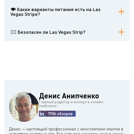
Да, многие отели предлагают семейные аттракционы. К ним
относятся аквариум Shark Reef в Mandalay Bay, американские
🍽 Какие варианты питания есть на Las
горки Big Apple в New York-New York и музей восковых фигур
Vegas Stripе?
Madame Tussauds. Однако важно отметить, что Las Vegas Strip в
основном ориентирован на взрослых.
Las Vegas Strip - это рай для любителей еды, предлагающий
все: от повседневных закусочных до ресторанов знаменитых
👮‍♂️ Безопасен ли Las Vegas Strip?
шеф-поваров. Посетители могут найти кухни со всего мира,
шикарные буфеты и уникальные гастрономические впечатления.
Las Vegas Strip в целом считается безопасным, с сильным
присутствием служб безопасности. Однако, как и в любом
районе с большим количеством туристов, посетители должны
оставаться бдительными и принимать стандартные меры
предосторожности.
Денис Анипченко
Главный редактор и эксперт в онлайн-
гемблинге
7986 обзоров
Денис — настоящий профессионал с многолетним опытом в
индустрии азартных игр. Его карьера началась еще в конце