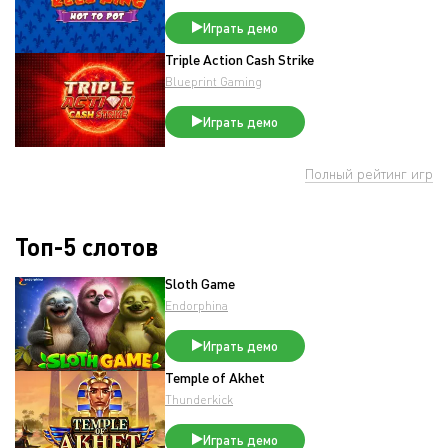
Играть демо
Triple Action Cash Strike
Blueprint Gaming
Играть демо
Полный рейтинг игр
Топ-5 слотов
Sloth Game
Endorphina
Играть демо
Temple of Akhet
Thunderkick
Играть демо