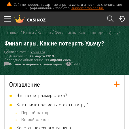
Сайт не проводит азартные игры на деньги и носит исключительно
информационный характер.
support@casinoz.biz
Главная
Блоги
Казино
Финал игры. Как не потерять Удачу?
Финал игры. Как не потерять Удачу?
Автор статьи:
Volucara
Опубликовано:
24 мартa 2013
Последнее обновление:
17 апреля 2025
7 мин.
Оставить первый комментарий
Оглавление
Что такое размер стека?
Как влияют размеры стека на игру?
Первый фактор
Второй фактор
Хедс-ап покерного турнира