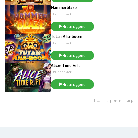
Hammerblaze
Thunderkick
Играть демо
Tutan Kha-boom
Thunderkick
Играть демо
Alice: Time Rift
Thunderkick
Играть демо
Полный рейтинг игр