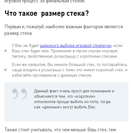
игровой процесс за финальным столом.
Что такое размер стека?
Первым и, пожалуй, наиболее важным фактором является
размер стека.
У Вас не будет
широкого выбора игровой стратегии
, если
Ваш стек будет мал. Примените в таком случае игровую
тактику, свойственную розыгрышу с короткими стеками.
Если же напротив, Вы имеете большой стек, то постарайтесь
чаще входить в розыгрыш с теми, кто имеет короткий стек, и
избегайте противников с длинным стеком.
Данный факт очень прост для понимания и
объясняется тем, что «коротких»
оппонентов проще выбить из пота, тогда
как «длинные» могут выбить Вас.
Также стоит учитывать, что чем меньше Ваш стек, тем