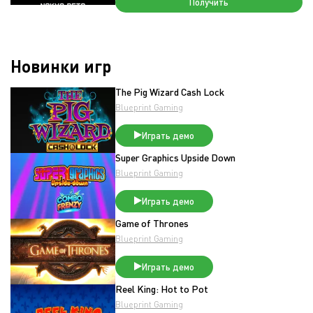
Получить
Новинки игр
The Pig Wizard Cash Lock
Blueprint Gaming
Играть демо
Super Graphics Upside Down
Blueprint Gaming
Играть демо
Game of Thrones
Blueprint Gaming
Играть демо
Reel King: Hot to Pot
Blueprint Gaming