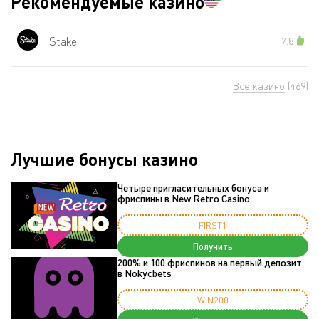
Рекомендуемые казино
Stake
7.8
Все казино
(469)
Лучшие бонусы казино
Четыре пригласительных бонуса и
фриспины в New Retro Casino
FIRST1
Получить
200% и 100 фриспинов на первый депозит
в Nokycbets
WIN200