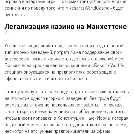
игроков в азартные игры. Поэтому стоит отбросить всякие
сомнения по поводу того, что «ResortsWorldCasino» будет
пустовать.
Легализация казино на Манхеттене
Успешные предприниматели, стремящиеся создать новый
тип игорных заведений, потратили на поддержание своих
интересов огромное количество денежных вложений и сил.
Больше всех «раскошелилась» компания «ResortsWorld»,
специализирующаяся на предприятиях, работающих в
сфере азартных игр и игорного бизнеса.
Стоит упомянуть, что все средства, которые были затрачены
на открытие одного игорного заведения, без труда будут
возмещены в течение нескольких лет работы. Но прежде,
стоит открыть новую кампанию по лоббированию для того,
чтобы внести поправки в Конституцию Нью-Йорка, которая
на данный момент запрещает создание такого бизнеса. Но,
несмотря на это, умные предприниматели из сферы