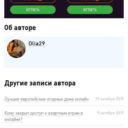
ИГРАТЬ
ИГРАТЬ
Об авторе
Olia29
Другие записи автора
Лучшие европейские игорные дома онлайн
19 октября 2015
Кому закрыт доступ к азартным играм в
9 октября 2015
онлайне?