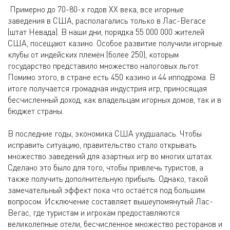
Примерно до 70-80-х годов XX века, все игорные
заведения в США, располагались только в Лас-Вегасе
(штат Невада). В наши дни, порядка 55 000 000 жителей
США, посещают казино. Особое развитие получили игорные
клубы от индейских племён (более 250), которым
государство представило множество налоговых льгот.
Помимо этого, в стране есть 450 казино и 44 ипподрома. В
итоге получается громадная индустрия игр, приносящая
бесчисленный доход, как владельцам игорных домов, так и в
бюджет страны.
В последние годы, экономика США ухудшалась. Чтобы
исправить ситуацию, правительство стало открывать
множество заведений для азартных игр во многих штатах.
Сделано это было для того, чтобы привлечь туристов, а
также получить дополнительную прибыль. Однако, такой
замечательный эффект пока что остаётся под большим
вопросом. Исключение составляет вышеупомянутый Лас-
Вегас, где туристам и игрокам предоставляются
великолепные отели, бесчисленное множество ресторанов и