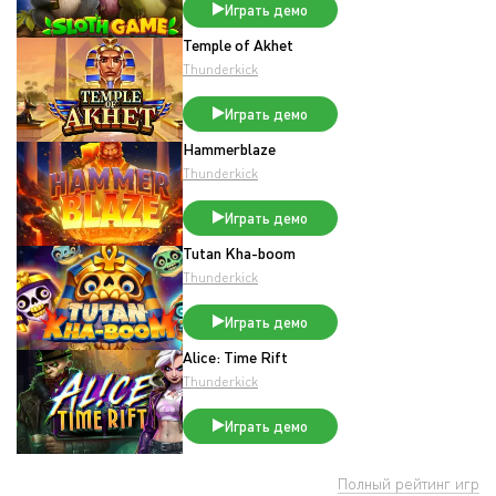
Играть демо
Temple of Akhet
Thunderkick
Играть демо
Hammerblaze
Thunderkick
Играть демо
Tutan Kha-boom
Thunderkick
Играть демо
Alice: Time Rift
Thunderkick
Играть демо
Полный рейтинг игр