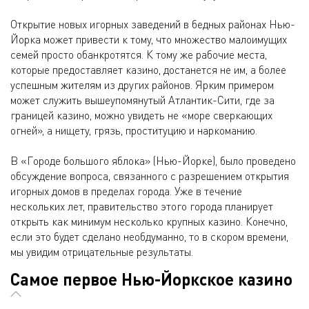
Открытие новых игорных заведений в бедных районах Нью-
Йорка может привести к тому, что множество малоимущих
семей просто обанкротятся. К тому же рабочие места,
которые предоставляет казино, достанется не им, а более
успешным жителям из других районов. Ярким примером
может служить вышеупомянутый Атлантик-Сити, где за
границей казино, можно увидеть не «море сверкающих
огней», а нищету, грязь, проституцию и наркоманию.
В «Городе большого яблока» (Нью-Йорке), было проведено
обсуждение вопроса, связанного с разрешением открытия
игорных домов в пределах города. Уже в течение
нескольких лет, правительство этого города планирует
открыть как минимум несколько крупных казино. Конечно,
если это будет сделано необдуманно, то в скором времени,
мы увидим отрицательные результаты.
Самое первое Нью-Йоркское казино