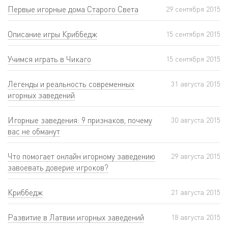
Первые игорные дома Старого Света
29 сентября 2015
Описание игры Криббедж
15 сентября 2015
Учимся играть в Чикаго
15 сентября 2015
Легенды и реальность современных
31 августа 2015
игорных заведений
Игорные заведения: 9 признаков, почему
30 августа 2015
вас не обманут
Что помогает онлайн игорному заведению
29 августа 2015
завоевать доверие игроков?
Криббедж
21 августа 2015
Развитие в Латвии игорных заведений
18 августа 2015