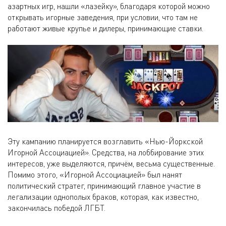
азартных игр, нашли «лазейку», благодаря которой можно
открывать игорные заведения, при условии, что там не
работают живые крупье и дилеры, принимающие ставки.
Эту кампанию планируется возглавить «Нью-Йоркской
Игорной Ассоциацией». Средства, на лоббирование этих
интересов, уже выделяются, причём, весьма существенные.
Помимо этого, «Игорной Ассоциацией» был нанят
политический стратег, принимающий главное участие в
легализации однополых браков, которая, как известно,
закончилась победой ЛГБТ.