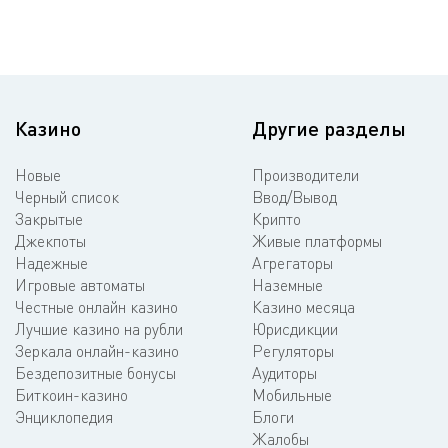
Казино
Другие разделы
Новые
Производители
Черный список
Ввод/Вывод
Закрытые
Крипто
Джекпоты
Живые платформы
Надежные
Агрегаторы
Игровые автоматы
Наземные
Честные онлайн казино
Казино месяца
Лучшие казино на рубли
Юрисдикции
Зеркала онлайн-казино
Регуляторы
Бездепозитные бонусы
Аудиторы
Биткоин-казино
Мобильные
Энциклопедия
Блоги
Жалобы