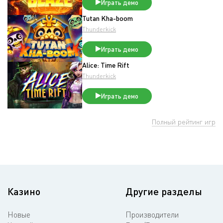
Играть демо
Tutan Kha-boom
Thunderkick
Играть демо
Alice: Time Rift
Thunderkick
Играть демо
Полный рейтинг игр
Казино
Другие разделы
Новые
Производители