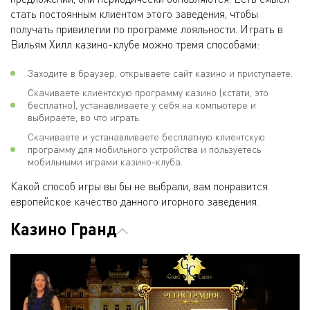
стать постоянным клиентом этого заведения, чтобы
получать привилегии по программе лояльности. Играть в
Вильям Хилл казино-клубе можно тремя способами:
Заходите в браузер, открываете сайт казино и приступаете.
Скачиваете клиентскую программу казино (кстати, это
бесплатно), устанавливаете у себя на компьютере и
выбираете, во что играть.
Скачиваете и устанавливаете бесплатную клиентскую
программу для мобильного устройства и пользуетесь
мобильными играми казино-клуба.
Какой способ игры вы бы не выбрали, вам понравится
европейское качество данного игорного заведения.
Казино Гранд