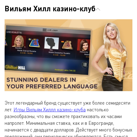
Вильям Хилл казино-клуб
Этот легендарный бренд существует уже более семидесяти
лет.
Игры Вильям Хиллл казино-клуба
настолько
разнообразны, что вы сможете практиковать их часами
напролет. Минимальная ставка, как и в Еврогранде,
начинается с двадцати долларов. Действует много бонусных
предложений, они периодически обновляются. Есть смысл