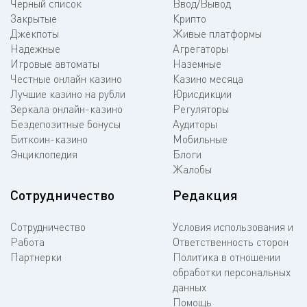
Черный список
Ввод/Вывод
Закрытые
Крипто
Джекпоты
Живые платформы
Надежные
Агрегаторы
Игровые автоматы
Наземные
Честные онлайн казино
Казино месяца
Лучшие казино на рубли
Юрисдикции
Зеркала онлайн-казино
Регуляторы
Бездепозитные бонусы
Аудиторы
Биткоин-казино
Мобильные
Энциклопедия
Блоги
Жалобы
Сотрудничество
Редакция
Сотрудничество
Условия использования и
Работа
Ответственность сторон
Партнерки
Политика в отношении
обработки персональных
данных
Помощь