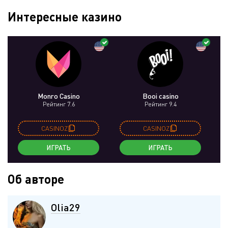
Интересные казино
Monro Casino
Booi casino
Рейтинг 7.6
Рейтинг 9.4
CASINOZ
CASINOZ
ИГРАТЬ
ИГРАТЬ
Об авторе
Olia29