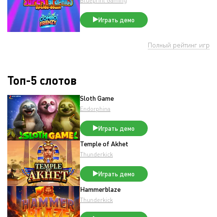
Blueprint Gaming
Играть демо
Полный рейтинг игр
Топ-5 слотов
Sloth Game
Endorphina
Играть демо
Temple of Akhet
Thunderkick
Играть демо
Hammerblaze
Thunderkick