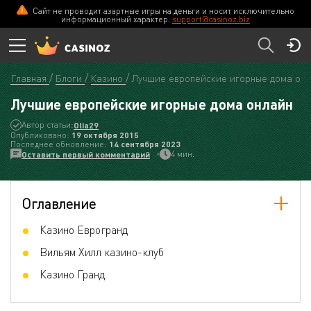
Сайт не проводит азартные игры на деньги и носит исключительно
информационный характер.
support@casinoz.biz
Главная
Блоги
Казино
Лучшие европейские игорные дома онл
Лучшие европейские игорные дома онлайн
Автор статьи:
Olia29
Опубликовано:
19 октября 2015
Последнее обновление:
14 сентября 2023
4 мин.
Оставить первый комментарий
Оглавление
Казино Еврогранд
Вильям Хилл казино-клуб
Казино Гранд