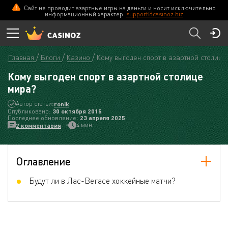
Сайт не проводит азартные игры на деньги и носит исключительно
информационный характер.
support@casinoz.biz
Главная
Блоги
Казино
Кому выгоден спорт в азартной столице
Кому выгоден спорт в азартной столице
мира?
Автор статьи:
ronik
Опубликовано:
30 октября 2015
Последнее обновление:
23 апреля 2025
4 мин.
2 комментария
Оглавление
Будут ли в Лас-Вегасе хоккейные матчи?