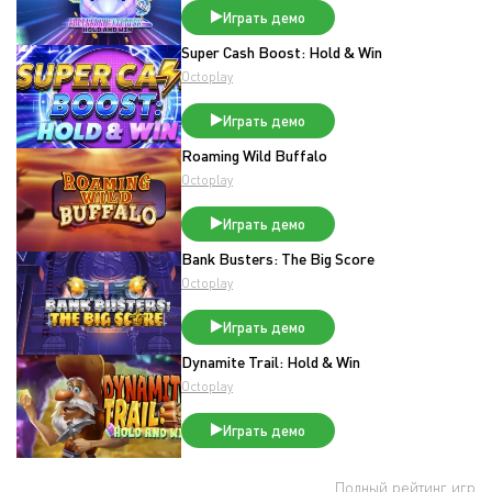
Играть демо
Super Cash Boost: Hold & Win
Octoplay
Играть демо
Roaming Wild Buffalo
Octoplay
Играть демо
Bank Busters: The Big Score
Octoplay
Играть демо
Dynamite Trail: Hold & Win
Octoplay
Играть демо
Полный рейтинг игр