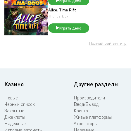
Играть демо
Alice: Time Rift
Thunderkick
Играть демо
Полный рейтинг игр
Казино
Другие разделы
Новые
Производители
Черный список
Ввод/Вывод
Закрытые
Крипто
Джекпоты
Живые платформы
Надежные
Агрегаторы
Игровые автоматы
Наземные