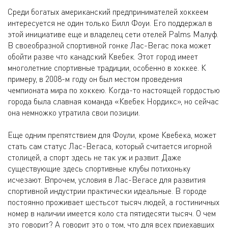
Среди богатых американский предпринимателей хоккеем
интересуется не один только Билл Фоуи. Его поддержал в
этой инициативе еще и владелец сети отелей Palms Малуф.
В своеобразной спортивной гонке Лас-Вегас пока может
обойти разве что канадский Квебек. Этот город имеет
многолетние спортивные традиции, особенно в хоккее. К
примеру, в 2008-м году он был местом проведения
чемпионата мира по хоккею. Когда-то настоящей гордостью
города была славная команда «Квебек Нордикс», но сейчас
она немножко утратила свои позиции.
Еще одним препятствием для Фоули, кроме Квебека, может
стать сам статус Лас-Вегаса, который считается игорной
столицей, а спорт здесь не так уж и развит. Даже
существующие здесь спортивные клубы потихоньку
исчезают. Впрочем, условия в Лас-Вегасе для развития
спортивной индустрии практически идеальные. В городе
постоянно проживает шестьсот тысяч людей, а гостиничных
номер в наличии имеется коло ста пятидесяти тысяч. О чем
это говорит? А говорит это о том, что для всех приехавших