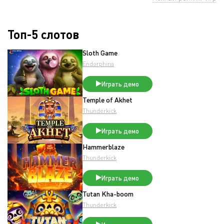
Топ-5 слотов
Sloth Game
Endorphina
Играть демо
Temple of Akhet
Thunderkick
Играть демо
Hammerblaze
Thunderkick
Играть демо
Tutan Kha-boom
Thunderkick