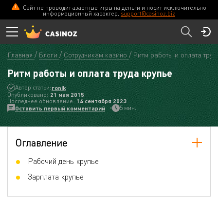
Сайт не проводит азартные игры на деньги и носит исключительно
информационный характер.
support@casinoz.biz
Главная
Блоги
Сотрудникам казино
Ритм работы и оплата труд
Ритм работы и оплата труда крупье
Автор статьи:
ronik
Опубликовано:
21 мая 2015
Последнее обновление:
14 сентября 2023
5 мин.
Оставить первый комментарий
Оглавление
Рабочий день крупье
Зарплата крупье