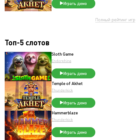
Играть демо
Полный рейтинг игр
Топ-5 слотов
Sloth Game
Endorphina
Играть демо
Temple of Akhet
Thunderkick
Играть демо
Hammerblaze
Thunderkick
Играть демо