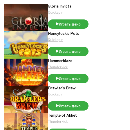
Gloria Invicta
Quickspin
Играть демо
Honeylock’s Pots
Quickspin
Играть демо
Hammerblaze
Thunderkick
Играть демо
Brawler’s Brew
Quickspin
Играть демо
Temple of Akhet
Thunderkick