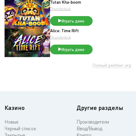
Tutan Kha-boom
Thunderkick
Играть демо
Alice: Time Rift
Thunderkick
Играть демо
Полный рейтинг игр
Казино
Другие разделы
Новые
Производители
Черный список
Ввод/Вывод
Закрытые
Крипто