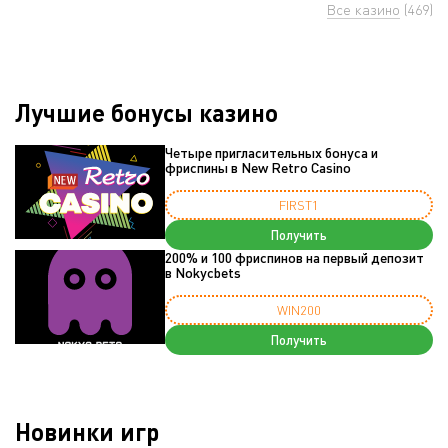
Все казино
(469)
Лучшие бонусы казино
Четыре пригласительных бонуса и
фриспины в New Retro Casino
FIRST1
Получить
200% и 100 фриспинов на первый депозит
в Nokycbets
WIN200
Получить
Новинки игр