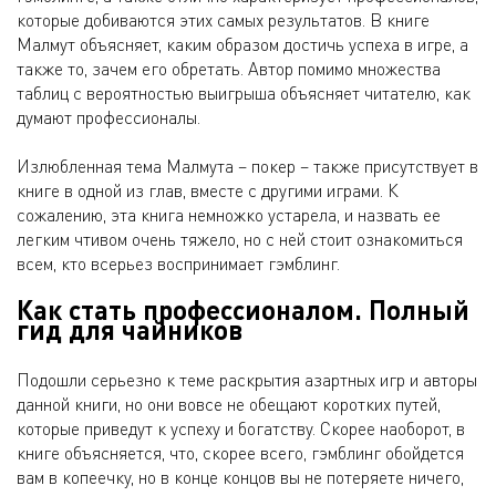
которые добиваются этих самых результатов. В книге
Малмут объясняет, каким образом достичь успеха в игре, а
также то, зачем его обретать. Автор помимо множества
таблиц с вероятностью выигрыша объясняет читателю, как
думают профессионалы.
Излюбленная тема Малмута – покер – также присутствует в
книге в одной из глав, вместе с другими играми. К
сожалению, эта книга немножко устарела, и назвать ее
легким чтивом очень тяжело, но с ней стоит ознакомиться
всем, кто всерьез воспринимает гэмблинг.
Как стать профессионалом. Полный
гид для чайников
Подошли серьезно к теме раскрытия азартных игр и авторы
данной книги, но они вовсе не обещают коротких путей,
которые приведут к успеху и богатству. Скорее наоборот, в
книге объясняется, что, скорее всего, гэмблинг обойдется
вам в копеечку, но в конце концов вы не потеряете ничего,