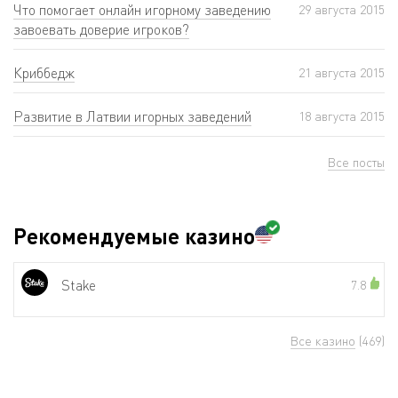
Что помогает онлайн игорному заведению
29 августа 2015
завоевать доверие игроков?
Криббедж
21 августа 2015
Развитие в Латвии игорных заведений
18 августа 2015
Все посты
Рекомендуемые казино
Stake
7.8
Все казино
(469)