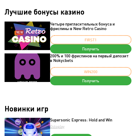
Лучшие бонусы казино
Четыре пригласительных бонуса и
фриспины в New Retro Casino
FIRST1
Получить
200% и 100 фриспинов на первый депозит
в Nokycbets
WIN200
Получить
Новинки игр
Supersonic Express: Hold and Win
Octoplay