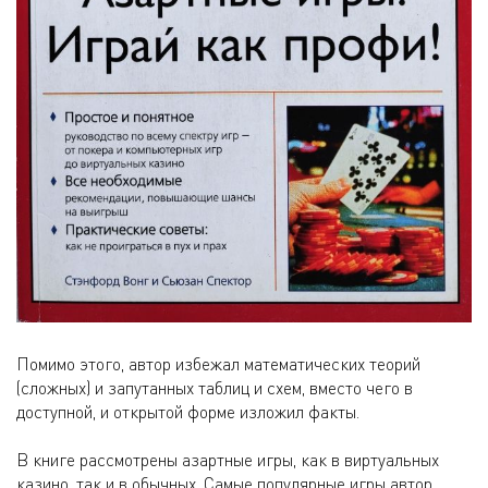
Помимо этого, автор избежал математических теорий
(сложных) и запутанных таблиц и схем, вместо чего в
доступной, и открытой форме изложил факты.
В книге рассмотрены азартные игры, как в виртуальных
казино, так и в обычных. Самые популярные игры автор