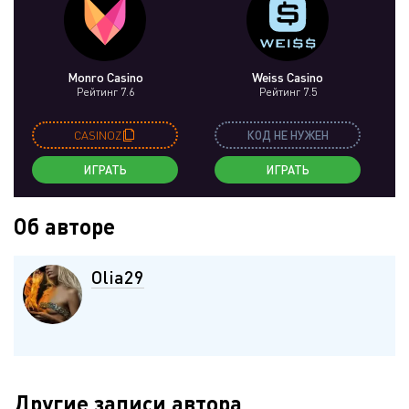
Monro Casino
Weiss Casino
Рейтинг 7.6
Рейтинг 7.5
CASINOZ
КОД НЕ НУЖЕН
ИГРАТЬ
ИГРАТЬ
Об авторе
Olia29
Другие записи автора