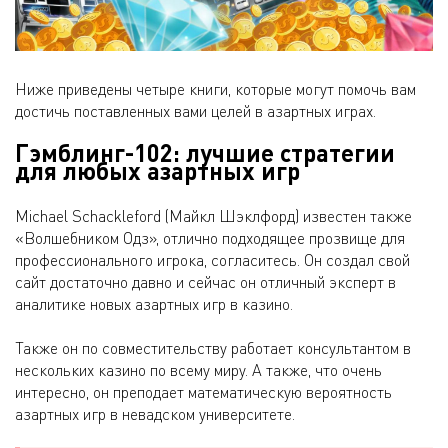
Ниже приведены четыре книги, которые могут помочь вам
достичь поставленных вами целей в азартных играх.
Гэмблинг-102: лучшие стратегии
для любых азартных игр
Michael Schackleford (Майкл Шэклфорд) известен также
«Волшебником Одз», отлично подходящее прозвище для
профессионального игрока, согласитесь. Он создал свой
сайт достаточно давно и сейчас он отличный эксперт в
аналитике новых азартных игр в казино.
Также он по совместительству работает консультантом в
нескольких казино по всему миру. А также, что очень
интересно, он преподает математическую вероятность
азартных игр в невадском университете.