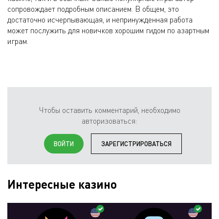
сопровождает подробным описанием. В общем, это
достаточно исчерпывающая, и непринужденная работа
может послужить для новичков хорошим гидом по азартным
играм.
Чтобы оставить комментарий, необходимо
авторизоваться:
ВОЙТИ
ЗАРЕГИСТРИРОВАТЬСЯ
Интересные казино