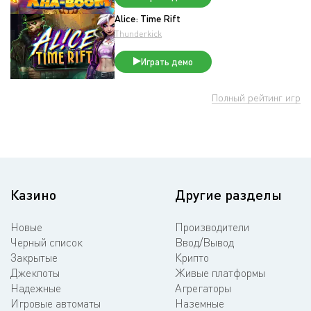
Alice: Time Rift
Thunderkick
Играть демо
Полный рейтинг игр
Казино
Другие разделы
Новые
Производители
Черный список
Ввод/Вывод
Закрытые
Крипто
Джекпоты
Живые платформы
Надежные
Агрегаторы
Игровые автоматы
Наземные