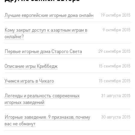
Лучшие европейские игорные дома онлайн
19 октября 2015
Кому закрыт доступ к азартным играм в
9 октября 2015
онлайне?
Первые игорные дома Старого Света
29 сентября 2015
Описание игры Криббедж
15 сентября 2015
Учимся играть в Чикаго
15 сентября 2015
Легенды и реальность современных
31 августа 2015
игорных заведений
Игорные заведения: 9 признаков, почему
30 августа 2015
вас не обманут