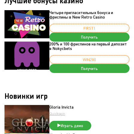
Лучшие бонусы казино
Четыре пригласительных бонуса и
фриспины в New Retro Casino
FIRST1
Получить
200% и 100 фриспинов на первый депозит
в Nokycbets
WIN200
Получить
Новинки игр
Gloria Invicta
Quickspin
Играть демо