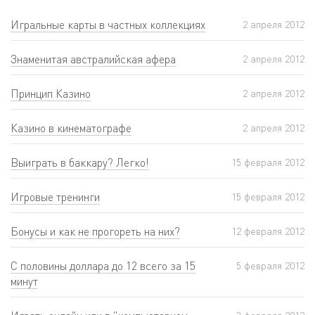
Игральные карты в частных коллекциях
2 апреля 2012
Знаменитая австралийская афера
2 апреля 2012
Принцип Казино
2 апреля 2012
Казино в кинематографе
2 апреля 2012
Выиграть в баккару? Легко!
15 февраля 2012
Игровые тренинги
15 февраля 2012
Бонусы и как не прогореть на них?
12 февраля 2012
С половины доллара до 12 всего за 15
5 февраля 2012
минут