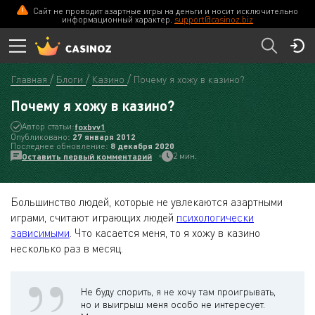
Сайт не проводит азартные игры на деньги и носит исключительно
информационный характер.
support@casinoz.biz
Главная
Блоги
Казино
Почему я хожу в казино?
Почему я хожу в казино?
Автор статьи:
foxbvv1
Опубликовано:
27 января 2012
Последнее обновление:
8 декабря 2020
2 мин.
Оставить первый комментарий
Большинство людей, которые не увлекаются азартными
играми, считают играющих людей
психологически
зависимыми
. Что касается меня, то я хожу в казино
несколько раз в месяц.
Не буду спорить, я не хочу там проигрывать,
но и выигрыш меня особо не интересует.