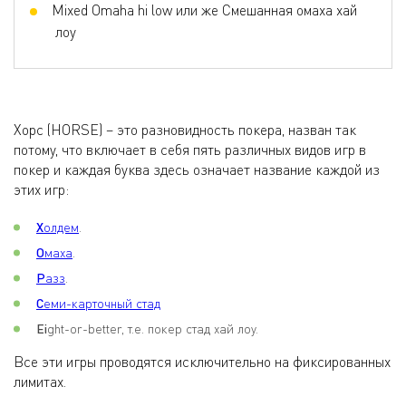
Mixed Omaha hi low или же Смешанная омаха хай
лоу
Хорс (HORSE) – это разновидность покера, назван так
потому, что включает в себя пять различных видов игр в
покер и каждая буква здесь означает название каждой из
этих игр:
Х
олдем
.
О
маха
.
Р
азз
.
С
еми-карточный стад
Ei
ght-or-better, т.е. покер стад хай лоу.
Все эти игры проводятся исключительно на фиксированных
лимитах.