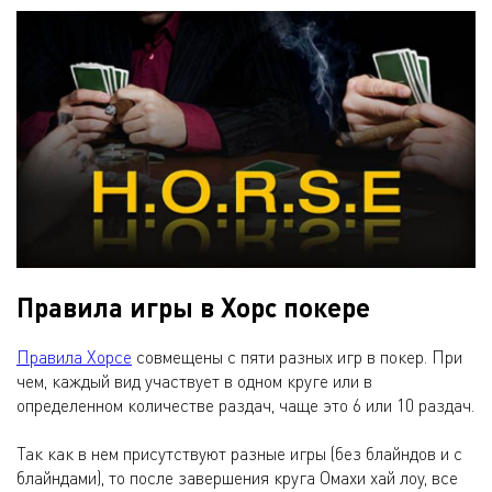
Правила игры в Хорс покере
Правила Хорсе
совмещены с пяти разных игр в покер. При
чем, каждый вид участвует в одном круге или в
определенном количестве раздач, чаще это 6 или 10 раздач.
Так как в нем присутствуют разные игры (без блайндов и с
блайндами), то после завершения круга Омахи хай лоу, все