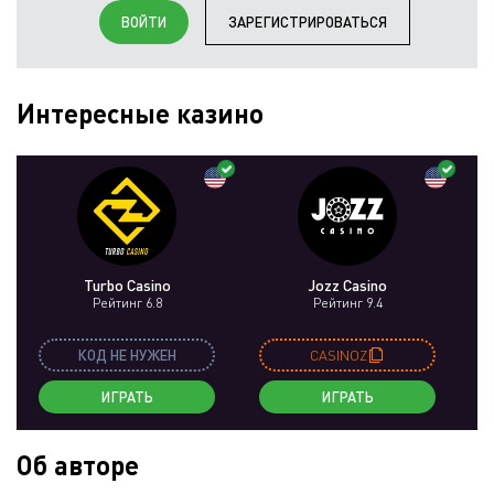
ВОЙТИ
ЗАРЕГИСТРИРОВАТЬСЯ
Интересные казино
Turbo Casino
Jozz Casino
Рейтинг 6.8
Рейтинг 9.4
КОД НЕ НУЖЕН
CASINOZ
ИГРАТЬ
ИГРАТЬ
Об авторе