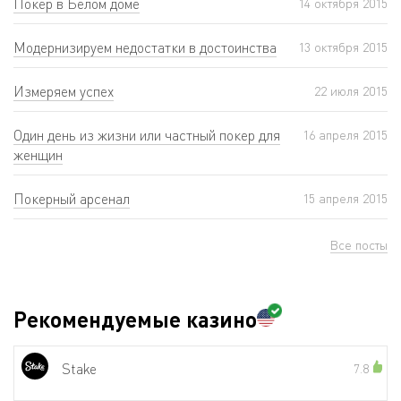
Покер в Белом доме
14 октября 2015
Модернизируем недостатки в достоинства
13 октября 2015
Измеряем успех
22 июля 2015
Один день из жизни или частный покер для
16 апреля 2015
женщин
Покерный арсенал
15 апреля 2015
Все посты
Рекомендуемые казино
Stake
7.8