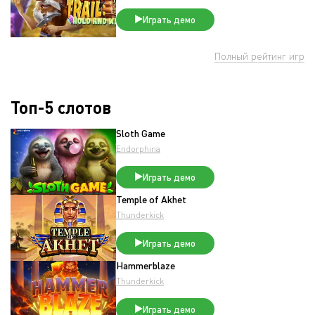
Играть демо
Полный рейтинг игр
Топ-5 слотов
Sloth Game
Endorphina
Играть демо
Temple of Akhet
Thunderkick
Играть демо
Hammerblaze
Thunderkick
Играть демо