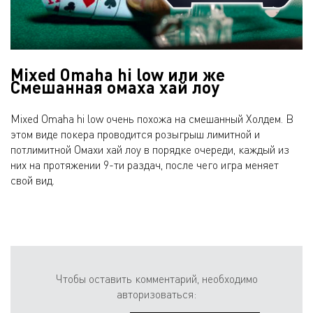
Mixed Omaha hi low или же
Смешанная омаха хай лоу
Mixed Omaha hi low очень похожа на смешанный Холдем. В
этом виде покера проводится розыгрыш лимитной и
потлимитной Омахи хай лоу в порядке очереди, каждый из
них на протяжении 9-ти раздач, после чего игра меняет
свой вид.
Чтобы оставить комментарий, необходимо
авторизоваться: