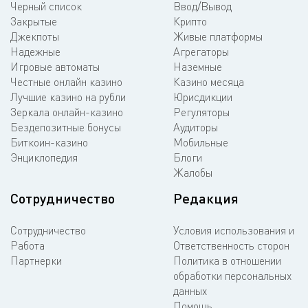
Черный список
Ввод/Вывод
Закрытые
Крипто
Джекпоты
Живые платформы
Надежные
Агрегаторы
Игровые автоматы
Наземные
Честные онлайн казино
Казино месяца
Лучшие казино на рубли
Юрисдикции
Зеркала онлайн-казино
Регуляторы
Бездепозитные бонусы
Аудиторы
Биткоин-казино
Мобильные
Энциклопедия
Блоги
Жалобы
Сотрудничество
Редакция
Сотрудничество
Условия использования и
Работа
Ответственность сторон
Партнерки
Политика в отношении
обработки персональных
данных
Помощь