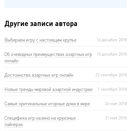
Другие записи автора
Выбираем игру с настоящим крупье
16 декабря 2018
Об очевидных преимуществах азартных игр
10 декабря 2018
онлайн
Достоинства азартных игр онлайн
22 сентября 2018
Новые тренды мировой азартной индустрии
7 сентября 2018
Самые оригинальные игорные дома в мире
24 мая 2018
Специфика игр казино на круизных
21 мая 2018
лайнерах