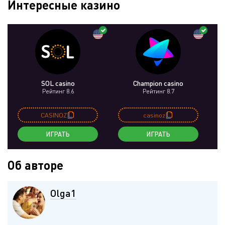
Интересные казино
SOL casino
Champion casino
Рейтинг 8.6
Рейтинг 8.7
CASINOZ
casinoz
ИГРАТЬ
ИГРАТЬ
Об авторе
Olga1