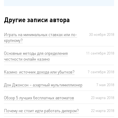
Другие записи автора
Играть на минимальных ставках или по-
30 ноября 2018
крупному?
Основные методы для определения
11 сентября 2018
честности онлайн казино
Казино: источник дохода или убытков?
7 сентября 2018
Дон Джонсон – азартный мультимиллионер
7 мая 2018
Обзор 5 лучших бесплатных автоматов
23 мартa 2018
Почему не стоит идти работать дилером?
22 мартa 2018