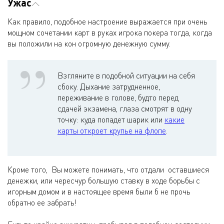
Ужас
Как правило, подобное настроение выражается при очень
мощном сочетании карт в руках игрока покера тогда, когда
вы положили на кон огромную денежную сумму.
Взгляните в подобной ситуации на себя
сбоку. Дыхание затрудненное,
переживание в голове, будто перед
сдачей экзамена, глаза смотрят в одну
точку: куда попадет шарик или
какие
карты откроет крупье на флопе
.
Кроме того, Вы можете понимать, что отдали оставшиеся
денежки, или чересчур большую ставку в ходе борьбы с
игорным домом и в настоящее время были б не прочь
обратно ее забрать!