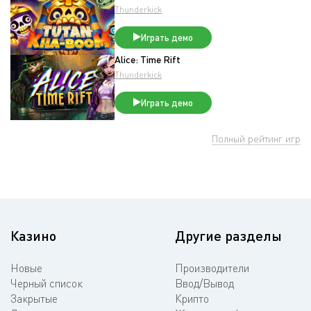
Thunderkick
Играть демо
Alice: Time Rift
Thunderkick
Играть демо
Полный рейтинг игр
Казино
Другие разделы
Новые
Производители
Черный список
Ввод/Вывод
Закрытые
Крипто