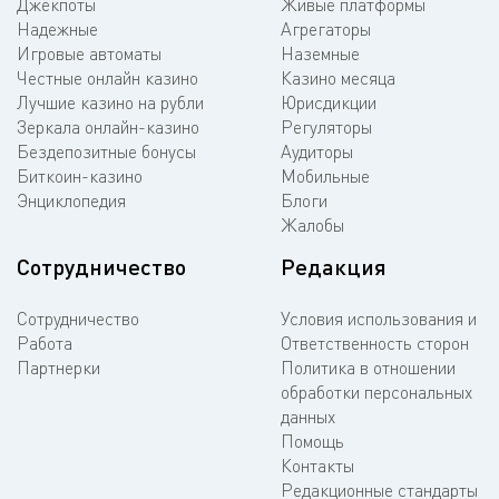
Джекпоты
Живые платформы
Надежные
Агрегаторы
Игровые автоматы
Наземные
Честные онлайн казино
Казино месяца
Лучшие казино на рубли
Юрисдикции
Зеркала онлайн-казино
Регуляторы
Бездепозитные бонусы
Аудиторы
Биткоин-казино
Мобильные
Энциклопедия
Блоги
Жалобы
Сотрудничество
Редакция
Сотрудничество
Условия использования и
Работа
Ответственность сторон
Партнерки
Политика в отношении
обработки персональных
данных
Помощь
Контакты
Редакционные стандарты