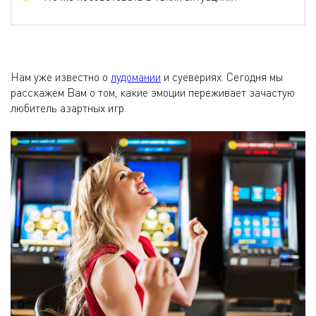
Нам уже известно о
лудомании
и суевериях. Сегодня мы
расскажем Вам о том, какие эмоции переживает зачастую
любитель азартных игр.