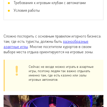
Требования к игровым клубам с автоматами
Условия работы
Сложно поспорить с основным правилом игорного бизнеса:
там, где есть туристы, должны быть
разнообразные
азартные игры
. Многие посетители курортов в своем
выборе места отдыха ориентируются на игровые зоны.
Сейчас не везде можно играть в азартные
игры, поэтому людям так важно отдыхать
именно там, где есть казино или залы
игровых автоматов.