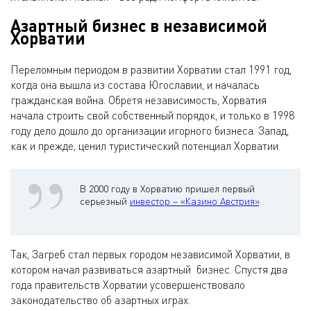
Азартный бизнес в независимой
Хорватии
Переломным периодом в развитии Хорватии стал 1991 год,
когда она вышла из состава Югославии, и началась
гражданская война. Обретя независимость, Хорватия
начала строить свой собственный порядок, и только в 1998
году дело дошло до организации игорного бизнеса. Запад,
как и прежде, ценил туристический потенциал Хорватии.
В 2000 году в Хорватию пришел первый
серьезный
инвестор – «Казино Австрия»
.
Так, Загреб стал первых городом независимой Хорватии, в
котором начал развиваться азартный бизнес. Спустя два
года правительств Хорватии усовершенствовало
законодательство об азартных играх.