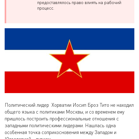
предоставлялось право влиять на рабочий
процесс.
Политический лидер Хорватии Иосип Броз Тито не находил
общего языка с политиками Москвы, и со временем ему
пришлось построить профессиональные отношения с
западными политическими лидерами. Нашлась одна
особенная точка соприкосновения между Западом и
Югославией – туризм.