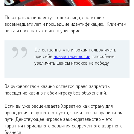
Посещать казино могут только лица, достигшие
восемнадцати лет и прошедшие идентификацию. Клиентам
нельзя посещать казино в униформе.
Естественно, что игрокам нельзя иметь
при себе
новые технологии
, способные
увеличить шансы игроков на победу.
За руководством казино остается право запретить
посещение казино любом игроку без объяснений.
Если вы уже расцениваете Хорватию как страну для
проведения азартного отпуска, значит, вы на правильном
пути. Действующее игровое законодательство – это
гарантия нормального развития современного азартного
бизнеса.