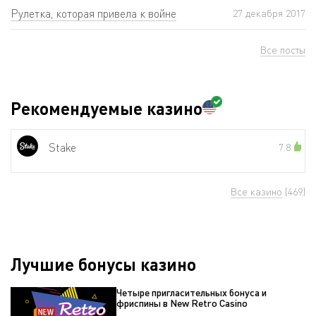
Рулетка, которая привела к войне
27 декабря 2017
Все посты
Рекомендуемые казино
Stake
7.8
Все казино
(469)
Лучшие бонусы казино
Четыре пригласительных бонуса и
фриспины в New Retro Casino