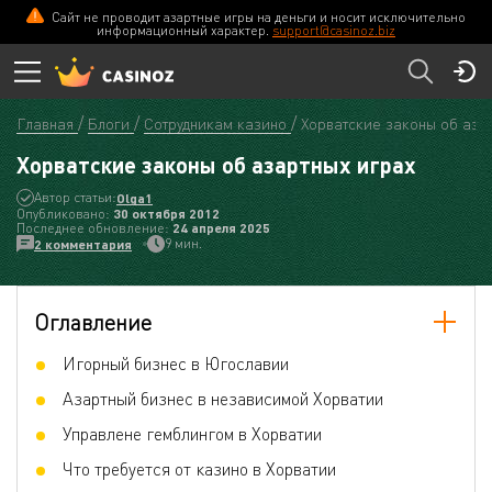
Сайт не проводит азартные игры на деньги и носит исключительно
информационный характер.
support@casinoz.biz
Главная
Блоги
Сотрудникам казино
Хорватские законы об аза
Хорватские законы об азартных играх
Автор статьи:
Olga1
Опубликовано:
30 октября 2012
Последнее обновление:
24 апреля 2025
9 мин.
2 комментария
Оглавление
Игорный бизнес в Югославии
Азартный бизнес в независимой Хорватии
Управлене гемблингом в Хорватии
Что требуется от казино в Хорватии