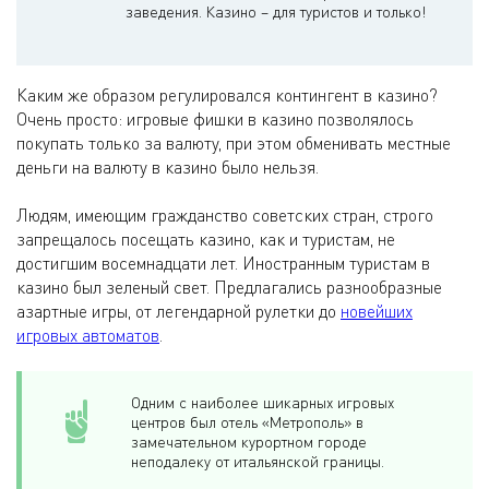
заведения. Казино – для туристов и только!
Каким же образом регулировался контингент в казино?
Очень просто: игровые фишки в казино позволялось
покупать только за валюту, при этом обменивать местные
деньги на валюту в казино было нельзя.
Людям, имеющим гражданство советских стран, строго
запрещалось посещать казино, как и туристам, не
достигшим восемнадцати лет. Иностранным туристам в
казино был зеленый свет. Предлагались разнообразные
азартные игры, от легендарной рулетки до
новейших
игровых автоматов
.
Одним с наиболее шикарных игровых
центров был отель «Метрополь» в
замечательном курортном городе
неподалеку от итальянской границы.