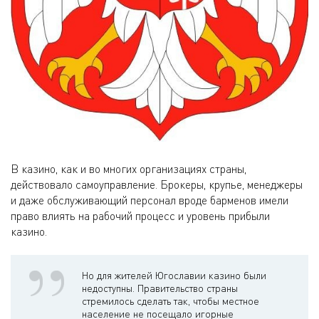
В казино, как и во многих организациях страны,
действовало самоуправление. Брокеры, крупье, менеджеры
и даже обслуживающий персонал вроде барменов имели
право влиять на рабочий процесс и уровень прибыли
казино.
Но для жителей Югославии казино были
недоступны. Правительство страны
стремилось сделать так, чтобы местное
население не посещало игорные