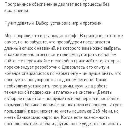
Программное обеспечение двигает все процессы без
исключения.
Пункт девятый. Выбор, установка игр и программ.
Мы говорили, что игры входят в софт. В принципе, это то же
самое, но не забудьте, что провайдером предлагается
длинный список названий, из которого вам можно выбрать,
в какие именно игры посетители смогут играть на вашем
сайте. Не переживайте и спокойно принимайте те, которые
порекомендует разработчик. Доверьтесь его опыту и
команде специалистов по маркетингу – им лучше знать, что
пользуется популярностью в данном регионе. Также
необходимо установить программы, нужные в работе
технической поддержки и платежные системы. Делать
выбор не придется – послушайтесь экспертов и поставьте
возможно большее количество платежных сервисов. Игрок,
пришедший к вам, может не иметь кошелька Веб Мани, но
иметь банковскую карточку. Когда есть возможность
воспользоваться и тем, и другим, он не уйдет от вас искать