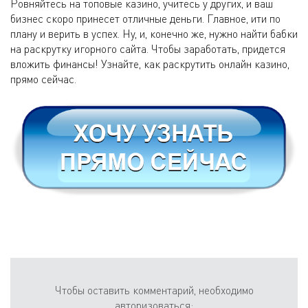
Ровняйтесь на топовые казино, учитесь у других, и ваш
бизнес скоро принесет отличные деньги. Главное, ити по
плану и верить в успех. Ну, и, конечно же, нужно найти бабки
на раскрутку игорного сайта. Чтобы заработать, придется
вложить финансы! Узнайте, как раскрутить онлайн казино,
прямо сейчас.
Чтобы оставить комментарий, необходимо
авторизоваться: