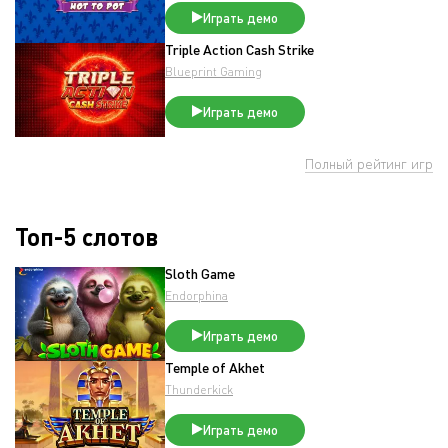
Играть демо
Triple Action Cash Strike
Blueprint Gaming
Играть демо
Полный рейтинг игр
Топ-5 слотов
Sloth Game
Endorphina
Играть демо
Temple of Akhet
Thunderkick
Играть демо