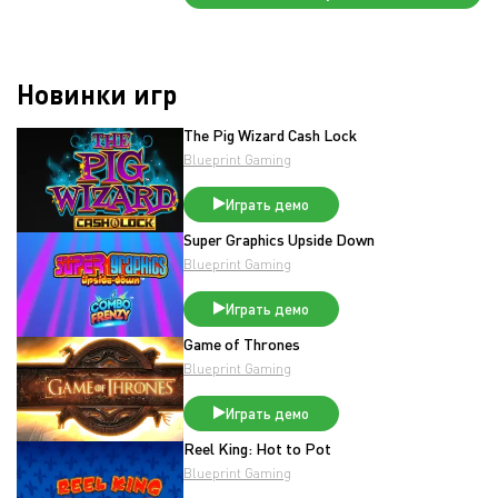
Новинки игр
The Pig Wizard Cash Lock
Blueprint Gaming
Играть демо
Super Graphics Upside Down
Blueprint Gaming
Играть демо
Game of Thrones
Blueprint Gaming
Играть демо
Reel King: Hot to Pot
Blueprint Gaming