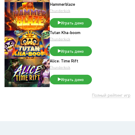
Hammerblaze
Thunderkick
Играть демо
Tutan Kha-boom
Thunderkick
Играть демо
Alice: Time Rift
Thunderkick
Играть демо
Полный рейтинг игр