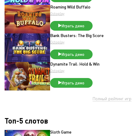
Roaming Wild Buffalo
Octoplay
Играть демо
Bank Busters: The Big Score
Octoplay
Играть демо
Dynamite Trail: Hold & Win
Octoplay
Играть демо
Полный рейтинг игр
Топ-5 слотов
Sloth Game