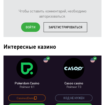
Чтобы оставить комментарий, необходимо
авторизоваться:
ВОЙТИ
ЗАРЕГИСТРИРОВАТЬСЯ
Интересные казино
Pokerdom Casino
Casoo casino
Рейтинг 8.1
Рейтинг 7.3
CasinozDom
КОД НЕ НУЖЕН