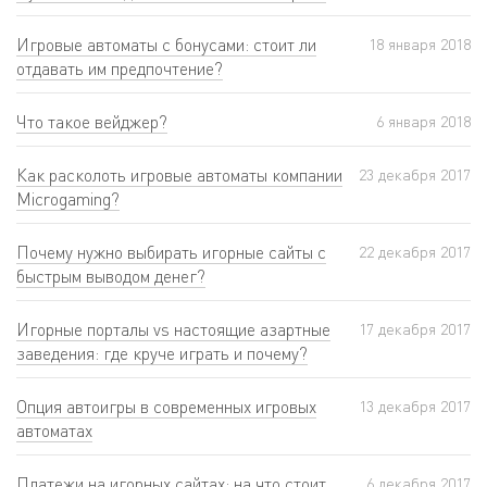
Игровые автоматы с бонусами: стоит ли
18 января 2018
отдавать им предпочтение?
Что такое вейджер?
6 января 2018
Как расколоть игровые автоматы компании
23 декабря 2017
Microgaming?
Почему нужно выбирать игорные сайты с
22 декабря 2017
быстрым выводом денег?
Игорные порталы vs настоящие азартные
17 декабря 2017
заведения: где круче играть и почему?
Опция автоигры в современных игровых
13 декабря 2017
автоматах
Платежи на игорных сайтах: на что стоит
6 декабря 2017