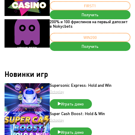
FIRST1
Получить
200% и 100 фриспинов на первый депозит
в Nokycbets
WIN200
Получить
Новинки игр
Supersonic Express: Hold and Win
Octoplay
Играть демо
Super Cash Boost: Hold & Win
Octoplay
Играть демо