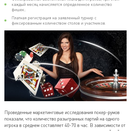
каждый месяц начисляется определенное количество
фишек;
Платная регистрация на заявленный турнир с
фиксированным количеством столов и участников.
Проведенные маркетинговые исследования покер-румов
показали, что количество разыгранных партий на одного
игрока в среднем составляет 40-70 в час. В зависимости от