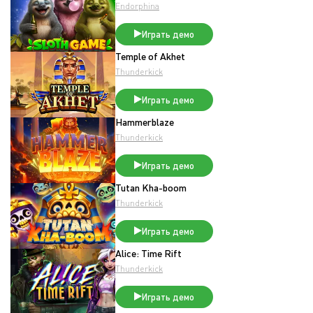
Endorphina
Играть демо
Temple of Akhet
Thunderkick
Играть демо
Hammerblaze
Thunderkick
Играть демо
Tutan Kha-boom
Thunderkick
Играть демо
Alice: Time Rift
Thunderkick
Играть демо