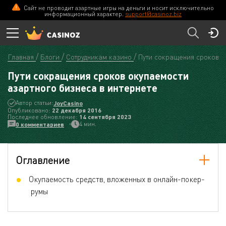
Сайт не проводит азартные игры на деньги и носит исключительно
информационный характер.
support@casinoz.biz
Главная
Блоги
Сотрудникам казино
Пути сокращения сроков о
Пути сокращения сроков окупаемости
азартного бизнеса в интернете
Автор статьи:
JoyCasino
Опубликовано:
22 декабря 2016
Последнее обновление:
14 сентября 2023
4 мин.
0 комментариев
Оглавление
Окупаемость средств, вложенных в онлайн-покер-
румы