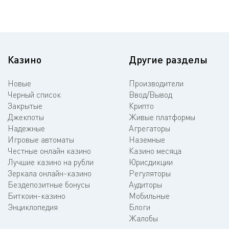
Казино
Другие разделы
Новые
Производители
Черный список
Ввод/Вывод
Закрытые
Крипто
Джекпоты
Живые платформы
Надежные
Агрегаторы
Игровые автоматы
Наземные
Честные онлайн казино
Казино месяца
Лучшие казино на рубли
Юрисдикции
Зеркала онлайн-казино
Регуляторы
Бездепозитные бонусы
Аудиторы
Биткоин-казино
Мобильные
Энциклопедия
Блоги
Жалобы