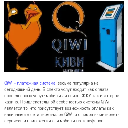
QiWi – платежная система
, весьма популярна на
сегодняшний день. В спектр услуг входит как оплата
повседневных услуг: мобильная связь, ЖКУ так и интернет
казино. Привлекательной особеностью системы QiWi
является то, что присутствует возможность оплаты как
наличными в сети терминалов QiWi, и с помощьюинтернет-
сервисов и приложения для мобильных телефонов.