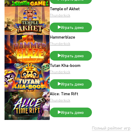
Temple of Akhet
Thunderkick
Играть демо
Hammerblaze
Thunderkick
Играть демо
Tutan Kha-boom
Thunderkick
Играть демо
Alice: Time Rift
Thunderkick
Играть демо
Полный рейтинг игр