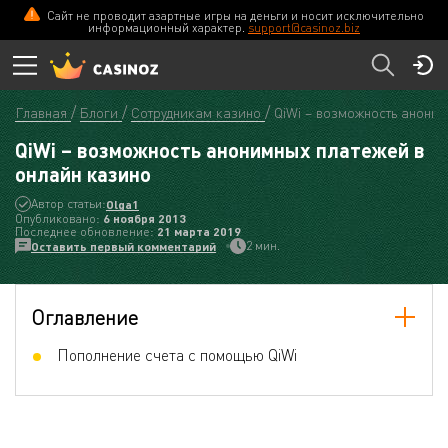
Сайт не проводит азартные игры на деньги и носит исключительно
информационный характер.
support@casinoz.biz
Главная
Блоги
Сотрудникам казино
QiWi – возможность анони
QiWi – возможность анонимных платежей в
онлайн казино
Автор статьи:
Olga1
Опубликовано:
6 ноября 2013
Последнее обновление:
21 мартa 2019
2 мин.
Оставить первый комментарий
Оглавление
Пополнение счета с помощью QiWi