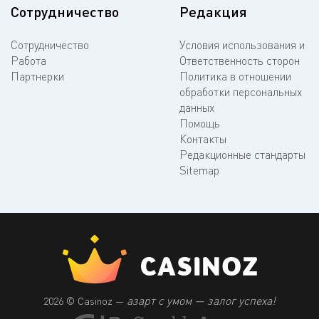
Сотрудничество
Редакция
Сотрудничество
Условия использования и
Работа
Ответственность сторон
Партнерки
Политика в отношении
обработки персональных
данных
Помощь
Контакты
Редакционные стандарты
Sitemap
азарт с умом — залог успеха!
2026 © Casinoz —