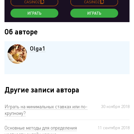
CASINOZ
CASINOZ
ИГРАТЬ
ИГРАТЬ
Об авторе
Olga1
Другие записи автора
Играть на минимальных ставках или по-
30 ноября 2018
крупному?
Основные методы для определения
11 сентября 2018