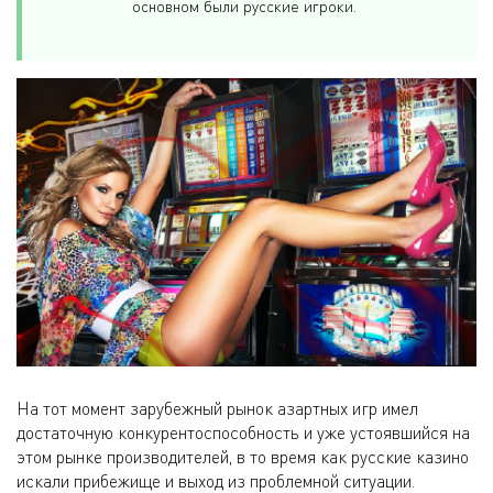
основном были русские игроки.
На тот момент зарубежный рынок азартных игр имел
достаточную конкурентоспособность и уже устоявшийся на
этом рынке производителей, в то время как русские казино
искали прибежище и выход из проблемной ситуации.