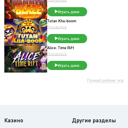
Thunderkick
Играть демо
Tutan Kha-boom
Thunderkick
Играть демо
Alice: Time Rift
Thunderkick
Играть демо
Полный рейтинг игр
Казино
Другие разделы