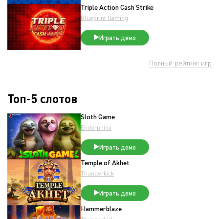
Triple Action Cash Strike
Blueprint Gaming
Играть демо
Полный рейтинг игр
Топ-5 слотов
Sloth Game
Endorphina
Играть демо
Temple of Akhet
Thunderkick
Играть демо
Hammerblaze