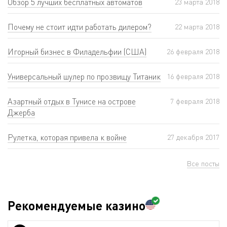
Обзор 5 лучших бесплатных автоматов
23 мартa 2018
Почему не стоит идти работать дилером?
22 мартa 2018
Игорный бизнес в Филадельфии (США)
26 февраля 2018
Универсальный шулер по прозвищу Титаник
16 февраля 2018
Азартный отдых в Тунисе на острове
7 февраля 2018
Джерба
Рулетка, которая привела к войне
27 декабря 2017
Все посты
Рекомендуемые казино