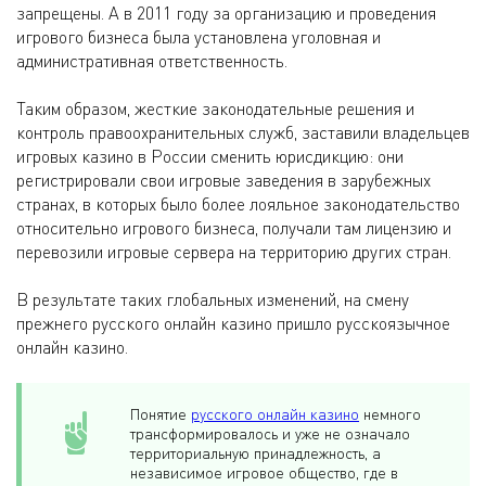
запрещены. А в 2011 году за организацию и проведения
игрового бизнеса была установлена уголовная и
административная ответственность.
Таким образом, жесткие законодательные решения и
контроль правоохранительных служб, заставили владельцев
игровых казино в России сменить юрисдикцию: они
регистрировали свои игровые заведения в зарубежных
странах, в которых было более лояльное законодательство
относительно игрового бизнеса, получали там лицензию и
перевозили игровые сервера на территорию других стран.
В результате таких глобальных изменений, на смену
прежнего русского онлайн казино пришло русскоязычное
онлайн казино.
Понятие
русского онлайн казино
немного
трансформировалось и уже не означало
территориальную принадлежность, а
независимое игровое общество, где в