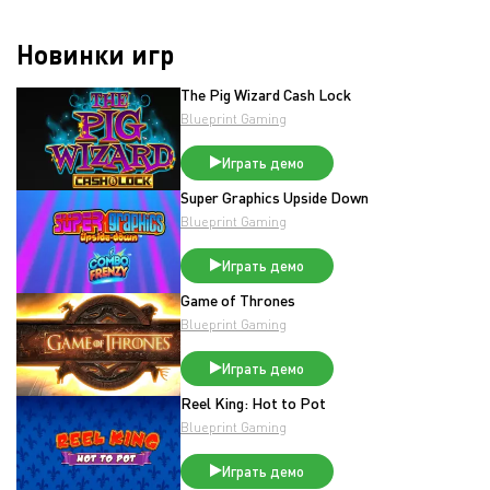
Новинки игр
The Pig Wizard Cash Lock
Blueprint Gaming
Играть демо
Super Graphics Upside Down
Blueprint Gaming
Играть демо
Game of Thrones
Blueprint Gaming
Играть демо
Reel King: Hot to Pot
Blueprint Gaming
Играть демо