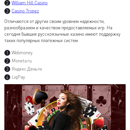
William Hill Casino
.
Casino Tropez
.
Отличаются от других своим уровнем надежности,
разнообразием и качеством предоставляемых игр. На
сегодня бывшие русскоязычные казино имеют поддержку
таких популярных платежных систем:
Webmoney.
Moneta.ru.
Яндекс.Деньги.
LiqPay.