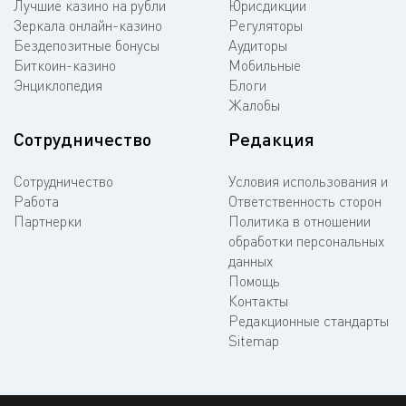
Лучшие казино на рубли
Юрисдикции
Зеркала онлайн-казино
Регуляторы
Бездепозитные бонусы
Аудиторы
Биткоин-казино
Мобильные
Энциклопедия
Блоги
Жалобы
Сотрудничество
Редакция
Сотрудничество
Условия использования и
Работа
Ответственность сторон
Партнерки
Политика в отношении
обработки персональных
данных
Помощь
Контакты
Редакционные стандарты
Sitemap