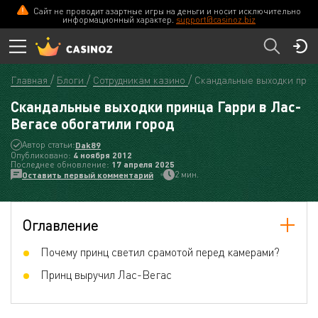
Сайт не проводит азартные игры на деньги и носит исключительно
информационный характер.
support@casinoz.biz
Главная
Блоги
Сотрудникам казино
Скандальные выходки прин
Скандальные выходки принца Гарри в Лас-
Вегасе обогатили город
Автор статьи:
Dak89
Опубликовано:
4 ноября 2012
Последнее обновление:
17 апреля 2025
2 мин.
Оставить первый комментарий
Оглавление
Почему принц светил срамотой перед камерами?
Принц выручил Лас-Вегас