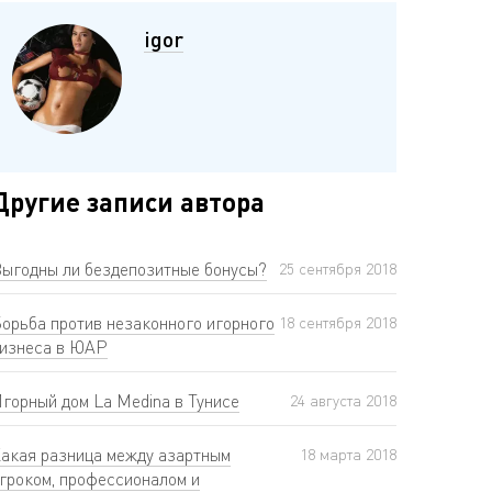
igor
Другие записи автора
ыгодны ли бездепозитные бонусы?
25 сентября 2018
орьба против незаконного игорного
18 сентября 2018
изнеса в ЮАР
горный дом La Medina в Тунисе
24 августа 2018
акая разница между азартным
18 мартa 2018
гроком, профессионалом и