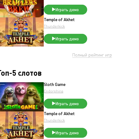
Играть демо
Temple of Akhet
Thunderkick
Играть демо
Полный рейтинг игр
Топ-5 слотов
Sloth Game
Endorphina
Играть демо
Temple of Akhet
Thunderkick
Играть демо