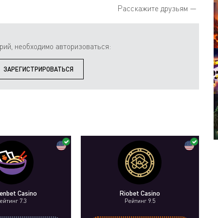
Расскажите друзьям —
рий, необходимо авторизоваться:
ЗАРЕГИСТРИРОВАТЬСЯ
nbet Casino
Riobet Casino
ейтинг 7.3
Рейтинг 9.5