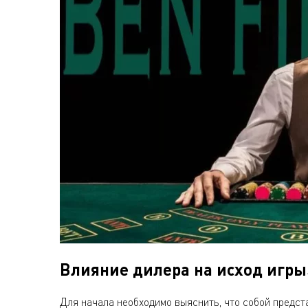
Влияние дилера на исход игры
Для начала необходимо выяснить, что собой предст