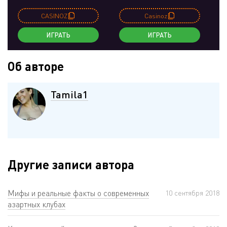
CASINOZ
Casinoz
ИГРАТЬ
ИГРАТЬ
Об авторе
Tamila1
Другие записи автора
Мифы и реальные факты о современных
10 сентября 2018
азартных клубах