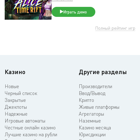
Играть демо
Полный рейтинг игр
Казино
Другие разделы
Новые
Производители
Черный список
Ввод/Вывод
Закрытые
Крипто
Джекпоты
Живые платформы
Надежные
Агрегаторы
Игровые автоматы
Наземные
Честные онлайн казино
Казино месяца
Лучшие казино на рубли
Юрисдикции