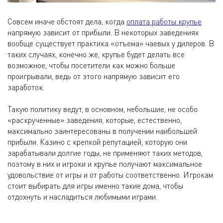
Совсем иначе обстоят дела, когда
оплата работы крупье
напрямую зависит от прибыли. В некоторых заведениях
вообще существует практика «отъема» чаевых у дилеров. В
таких случаях, конечно же, крупье будет делать все
возможное, чтобы посетители как можно больше
проигрывали, ведь от этого напрямую зависит его
заработок.
Такую политику ведут, в основном, небольшие, не особо
«раскрученные» заведения, которые, естественно,
максимально заинтересованы в получении наибольшей
прибыли. Казино с крепкой репутацией, которую они
зарабатывали долгие годы, не применяют таких методов,
поэтому в них и игроки и крупье получают максимальное
удовольствие от игры и от работы соответственно. Игрокам
стоит выбирать для игры именно такие дома, чтобы
отдохнуть и насладиться любимыми играми.