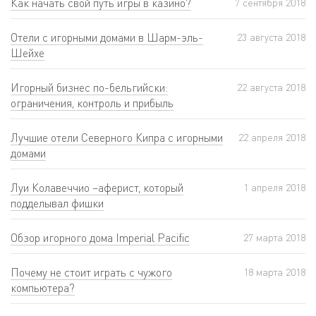
Как начать свой путь игры в казино?
7 сентября 2018
Отели с игорными домами в Шарм-эль-
23 августа 2018
Шейхе
Игорный бизнес по-бельгийски:
22 августа 2018
ограничения, контроль и прибыль
Лучшие отели Северного Кипра с игорными
22 апреля 2018
домами
Луи Колавеччио –аферист, который
1 апреля 2018
подделывал фишки
Обзор игорного дома Imperial Pacific
27 мартa 2018
Почему не стоит играть с чужого
18 мартa 2018
компьютера?