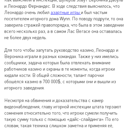
и Леонардо Фернандес. В ходе следствия выяснилось, что
Леонардо очень любил
азартные игры
и был частым
посетителем игорного дома Wynn. По поводу подруги, то она
заверила стражей правопорядка, что была в этом заведении
всего несколько раз, а в самом Лас Вегасе она оставалась
не более двух недель.
Для того чтобы запутать руководство казино, Леонардо и
Вероника играли в разных командах. Также у них имелись
сообщники, задача которых была отвлекать внимание
работников казино и охраны в те моменты, когда игроки
кидали кости. В общей сложности, талант парочки
обошёлся казино в 700 000$, с которыми они и вышли из
игорного заведения.
Несмотря на обвинения и доказательства с камер
видеонаблюдения, главу игорной инспекции штата терзают
сомнения относительно того, что игроки сумели получить
такую сумму только с помощью «дайс-слайдинга». По его
словам, такая техника слишком заметна и применяя её,