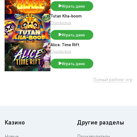
Играть демо
Tutan Kha-boom
Thunderkick
Играть демо
Alice: Time Rift
Thunderkick
Играть демо
Полный рейтинг игр
Казино
Другие разделы
Новые
Производители