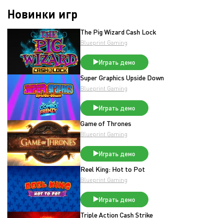
Новинки игр
The Pig Wizard Cash Lock
Blueprint Gaming
Играть демо
Super Graphics Upside Down
Blueprint Gaming
Играть демо
Game of Thrones
Blueprint Gaming
Играть демо
Reel King: Hot to Pot
Blueprint Gaming
Играть демо
Triple Action Cash Strike