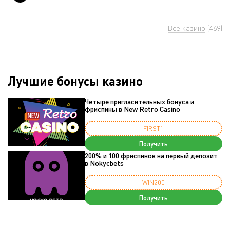
Все казино
(469)
Лучшие бонусы казино
Четыре пригласительных бонуса и
фриспины в New Retro Casino
FIRST1
Получить
200% и 100 фриспинов на первый депозит
в Nokycbets
WIN200
Получить