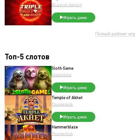
Blueprint Gaming
Играть демо
Полный рейтинг игр
Топ-5 слотов
Sloth Game
Endorphina
Играть демо
Temple of Akhet
Thunderkick
Играть демо
Hammerblaze
Thunderkick