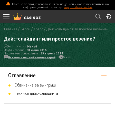
Сайт не проводит азартные игры на деньги и носит исключительно
информационный характер.
support@casinoz.biz
Главная
Блоги
Крэпс
Дайс-слайдинг или простое везение?
Дайс-слайдинг или простое везение?
Автор статьи:
Maks8
Опубликовано:
30 июня 2015
Последнее обновление:
23 апреля 2025
5 мин.
Оставить первый комментарий
Оглавление
Обвинение за выигрыш
Техника дайс-слайдинга