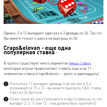
Однако, 2 и 12 выпадают один раз и 3 дважды из 36. Так что
Вы имеете только 4 шанса на выигрыш из 36.
Craps&elevan - еще одна
популярная ставка
В крэпсе существуют много вариантов
умных ставок
,
некоторые игроки предпочитают ставить еще и на 11 -
знаменитая ставка (craps&eleven; - крэпс и одиннадцать).
Поскольку 11 выпадает дважды (так же как и 3, и
оплачивается 15 к 1) - вы можете выиграть C&E ставку
6 раз из 36 бросков.
Точно такой же риск получается и при (ставка на то, что
выпадет 2, 3, 11 или 12 - она должна быть кратной 4).