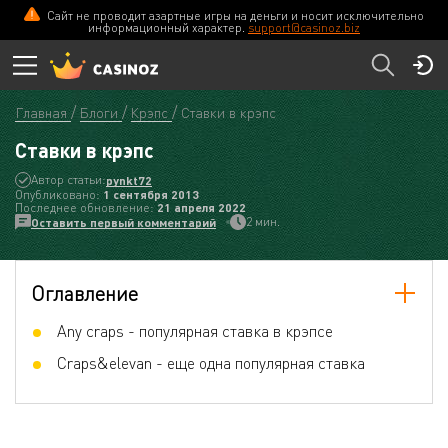
Сайт не проводит азартные игры на деньги и носит исключительно
информационный характер.
support@casinoz.biz
Главная
Блоги
Крэпс
Ставки в крэпс
Ставки в крэпс
Автор статьи:
pynkt72
Опубликовано:
1 сентября 2013
Последнее обновление:
21 апреля 2022
2 мин.
Оставить первый комментарий
Оглавление
Any craps - популярная ставка в крэпсе
Craps&elevan - еще одна популярная ставка