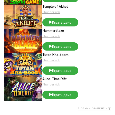
Temple of Akhet
Thunderkick
Играть демо
Hammerblaze
Thunderkick
Играть демо
Tutan Kha-boom
Thunderkick
Играть демо
Alice: Time Rift
Thunderkick
Играть демо
Полный рейтинг игр