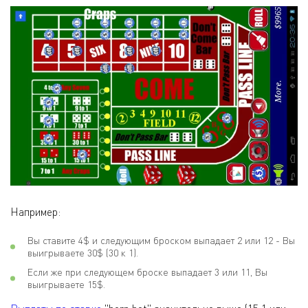
Например:
Вы ставите 4$ и следующим броском выпадает 2 или 12 - Вы
выигрываете 30$ (30 к 1).
Если же при следующем броске выпадает 3 или 11, Вы
выигрываете 15$.