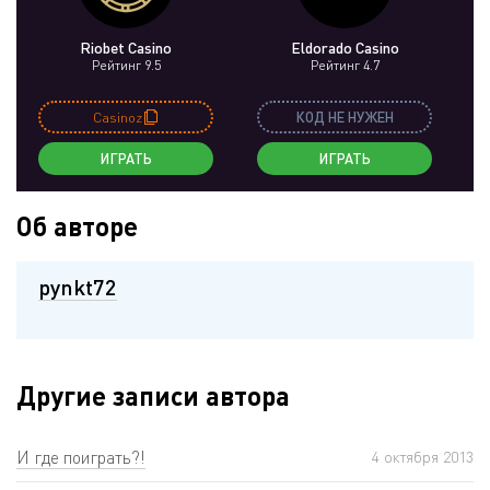
Riobet Casino
Eldorado Casino
Рейтинг 9.5
Рейтинг 4.7
Casinoz
КОД НЕ НУЖЕН
ИГРАТЬ
ИГРАТЬ
Об авторе
pynkt72
Другие записи автора
И где поиграть?!
4 октября 2013