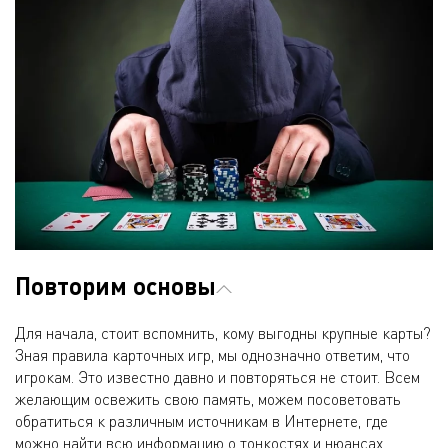
Повторим основы
Для начала, стоит вспомнить, кому выгодны крупные карты?
Зная правила карточных игр, мы однозначно ответим, что
игрокам. Это известно давно и повторяться не стоит. Всем
желающим освежить свою память, можем посоветовать
обратиться к различным источникам в Интернете, где
можно найти всю информацию о тонкостях и нюансах