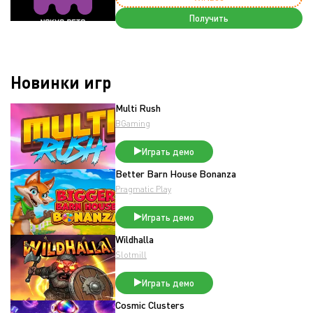
Получить
Новинки игр
Multi Rush
BGaming
Играть демо
Better Barn House Bonanza
Pragmatic Play
Играть демо
Wildhalla
Slotmill
Играть демо
Cosmic Clusters