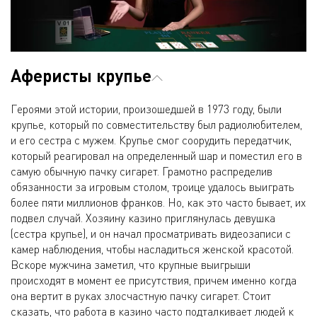
Аферисты крупье
Героями этой истории, произошедшей в 1973 году, были
крупье, который по совместительству был радиолюбителем,
и его сестра с мужем. Крупье смог соорудить передатчик,
который реагировал на определенный шар и поместил его в
самую обычную пачку сигарет. Грамотно распределив
обязанности за игровым столом, троице удалось выиграть
более пяти миллионов франков. Но, как это часто бывает, их
подвел случай. Хозяину казино приглянулась девушка
(сестра крупье), и он начал просматривать видеозаписи с
камер наблюдения, чтобы насладиться женской красотой.
Вскоре мужчина заметил, что крупные выигрыши
происходят в момент ее присутствия, причем именно когда
она вертит в руках злосчастную пачку сигарет. Стоит
сказать, что работа в казино часто подталкивает людей к