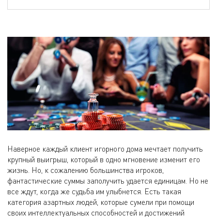
Наверное каждый клиент игорного дома мечтает получить
крупный выигрыш, который в одно мгновение изменит его
жизнь. Но, к сожалению большинства игроков,
фантастические суммы заполучить удается единицам. Но не
все ждут, когда же судьба им улыбнется. Есть такая
категория азартных людей, которые сумели при помощи
своих интеллектуальных способностей и достижений