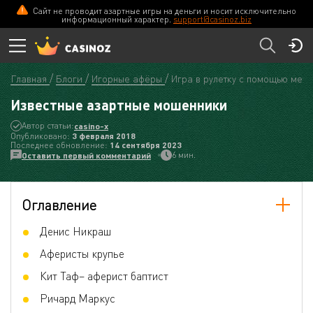
Сайт не проводит азартные игры на деньги и носит исключительно
информационный характер.
support@casinoz.biz
Главная
Блоги
Игорные афёры
Игра в рулетку с помощью мето
Известные азартные мошенники
Автор статьи:
casino-x
Опубликовано:
3 февраля 2018
Последнее обновление:
14 сентября 2023
6 мин.
Оставить первый комментарий
Оглавление
Денис Никраш
Аферисты крупье
Кит Таф– аферист баптист
Ричард Маркус