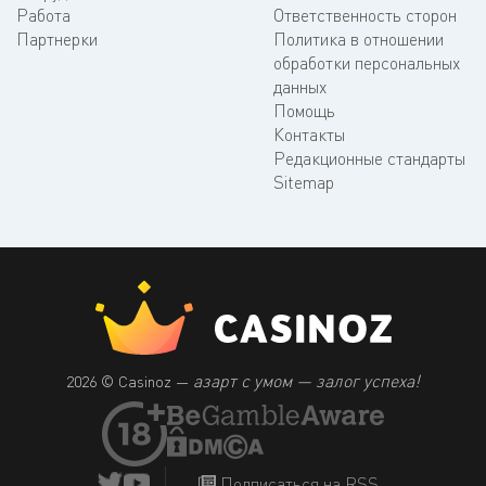
Работа
Ответственность сторон
Партнерки
Политика в отношении
обработки персональных
данных
Помощь
Контакты
Редакционные стандарты
Sitemap
азарт с умом — залог успеха!
2026 © Casinoz —
Подписаться на RSS