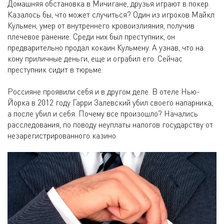
Домашняя обстановка в Мичигане, друзья играют в покер.
Казалось бы, что может случиться? Один из игроков Майкл
Кульмен, умер от внутреннего кровоизлияния, получив
плечевое ранение. Среди них был преступник, он
предварительно продал кокаин Кульмену. А узнав, что на
кону приличные деньги, еще и ограбил его. Сейчас
преступник сидит в тюрьме.
Россияне проявили себя и в другом деле. В отеле Нью-
Йорка в 2012 году Гарри Залевский убил своего напарника,
а после убил и себя. Почему все произошло? Начались
расследования, по поводу неуплаты налогов государству от
незарегистрированного казино.