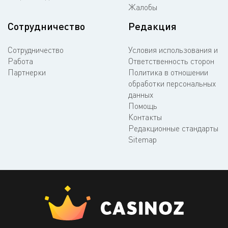
Жалобы
Сотрудничество
Редакция
Сотрудничество
Условия использования и
Работа
Ответственность сторон
Партнерки
Политика в отношении
обработки персональных
данных
Помощь
Контакты
Редакционные стандарты
Sitemap