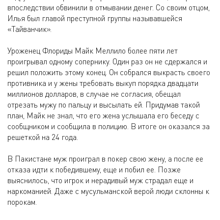
впоследствии обвинили в отмывании денег. Со своим отцом,
Илья был главой преступной группы называвшейся
«Тайванчик».
Уроженец Флориды Майк Меллило более пяти лет
проигрывал одному сопернику. Один раз он не сдержался и
решил положить этому конец. Он собрался выкрасть своего
противника и у жены требовать выкуп порядка двадцати
миллионов долларов, в случае не согласия, обещал
отрезать мужу по пальцу и высылать ей. Придумав такой
план, Майк не знал, что его жена услышала его беседу с
сообщником и сообщила в полицию. В итоге он оказался за
решеткой на 24 года.
В Пакистане муж проиграл в покер свою жену, а после ее
отказа идти к победившему, еще и побил ее. Позже
выяснилось, что игрок и нерадивый муж страдал еще и
наркоманией. Даже с мусульманской верой люди склонны к
порокам.