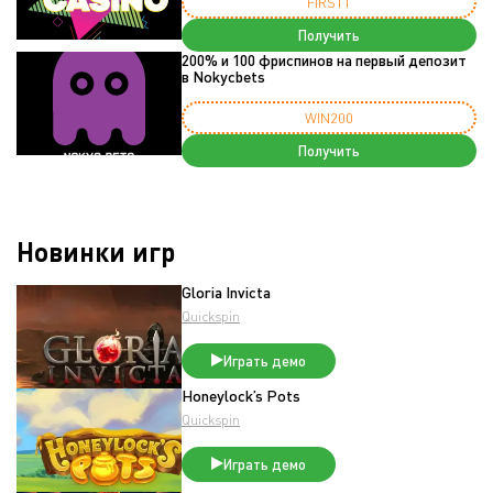
FIRST1
Получить
200% и 100 фриспинов на первый депозит
в Nokycbets
WIN200
Получить
Новинки игр
Gloria Invicta
Quickspin
Играть демо
Honeylock’s Pots
Quickspin
Играть демо