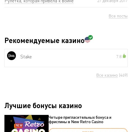
Рулетка, которая привела к войне
27 декабря 2017
Все посты
Рекомендуемые казино
Stake
7.8
Все казино
(469)
Лучшие бонусы казино
Четыре пригласительных бонуса и
фриспины в New Retro Casino