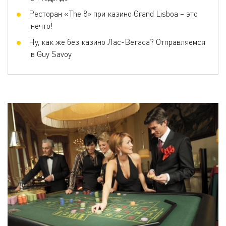
Ресторан «The 8» при казино Grand Lisboa – это
нечто!
Ну, как же без казино Лас-Вегаса? Отправляемся
в Guy Savoy