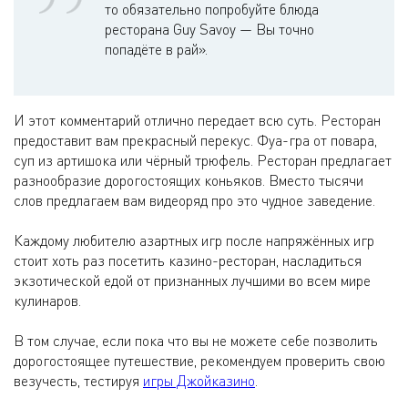
то обязательно попробуйте блюда
ресторана Guy Savoy — Вы точно
попадёте в рай».
И этот комментарий отлично передает всю суть. Ресторан
предоставит вам прекрасный перекус. Фуа-гра от повара,
суп из артишока или чёрный трюфель. Ресторан предлагает
разнообразие дорогостоящих коньяков. Вместо тысячи
слов предлагаем вам видеоряд про это чудное заведение.
Каждому любителю азартных игр после напряжённых игр
стоит хоть раз посетить казино-ресторан, насладиться
экзотической едой от признанных лучшими во всем мире
кулинаров.
В том случае, если пока что вы не можете себе позволить
дорогостоящее путешествие, рекомендуем проверить свою
везучесть, тестируя
игры Джойказино
.