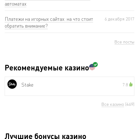
автоматах
Платежи на игорных сайтах: на что стоит
6 декабря 2017
обратить внимание?
Все посты
Рекомендуемые казино
Stake
7.8
Все казино
(469)
Лучшие бонусы казино