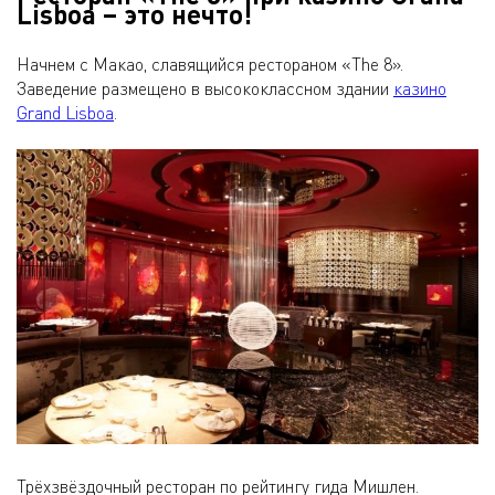
Lisboa – это нечто!
Начнем с Макао, славящийся рестораном «The 8».
Заведение размещено в высококлассном здании
казино
Grand Lisboa
.
Трёхзвёздочный ресторан по рейтингу гида Мишлен.