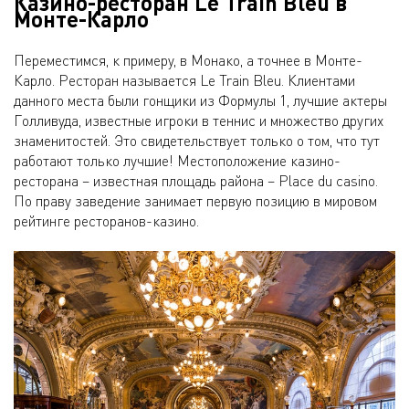
Казино-ресторан Le Train Bleu в
Монте-Карло
Переместимся, к примеру, в Монако, а точнее в Монте-
Карло. Ресторан называется Le Train Bleu. Клиентами
данного места были гонщики из Формулы 1, лучшие актеры
Голливуда, известные игроки в теннис и множество других
знаменитостей. Это свидетельствует только о том, что тут
работают только лучшие! Местоположение казино-
ресторана – известная площадь района – Place du casino.
По праву заведение занимает первую позицию в мировом
рейтинге ресторанов-казино.