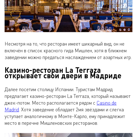
Несмотря на то, что ресторан имеет шикарный вид, он не
включён в список красного гида Мишлен, хотя в ближнем
заведении можно предаться наслаждением от азартных игр.
Казино-ресторан La Terraza
открывает свои двери в Мадриде
Далее посетим столицу Испании. Туристам Мадрид
предлагает казино-ресторан La Terraza, который называют
джек-потом. Место располагается рядом с
Casino de
Madrid
. Хотя заведение обладает 2мя звёздами и слегка
уступает аналогичному в Монте-Карло, ему принадлежит
место в перечне Мишленовских ресторанов.