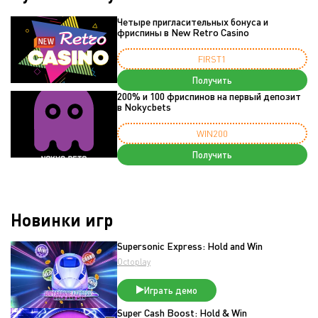
Четыре пригласительных бонуса и
фриспины в New Retro Casino
FIRST1
Получить
200% и 100 фриспинов на первый депозит
в Nokycbets
WIN200
Получить
Новинки игр
Supersonic Express: Hold and Win
Octoplay
Играть демо
Super Cash Boost: Hold & Win