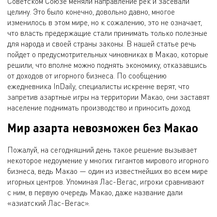
Советском Союзе меняли направление рек и засевали
целину. Это было конечно, довольно давно, многое
изменилось в этом мире, но к сожалению, это не означает,
что власть предержащие стали принимать только полезные
для народа и своей страны законы. В нашей статье речь
пойдет о предусмотрительных чиновниках в Макао, которые
решили, что вполне можно поднять экономику, отказавшись
от доходов от игорного бизнеса. По сообщению
ежедневника InDaily, специалисты искренне верят, что
запретив азартные игры на территории Макао, они заставят
население поднимать производство и приносить доход.
Мир азарта невозможен без Макао
Пожалуй, на сегодняшний день такое решение вызывает
некоторое недоумение у многих гигантов мирового игорного
бизнеса, ведь Макао — один из известнейших во всем мире
игорных центров. Упоминая Лас-Вегас, игроки сравнивают
с ним, в первую очередь Макао, даже название дали
«азиатский Лас-Вегас».