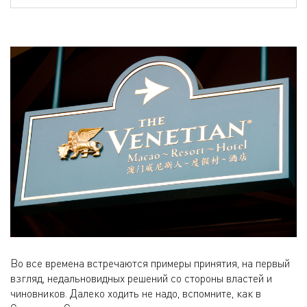
Во все времена встречаются примеры принятия, на первый
взгляд, недальновидных решений со стороны властей и
чиновников. Далеко ходить не надо, вспомните, как в