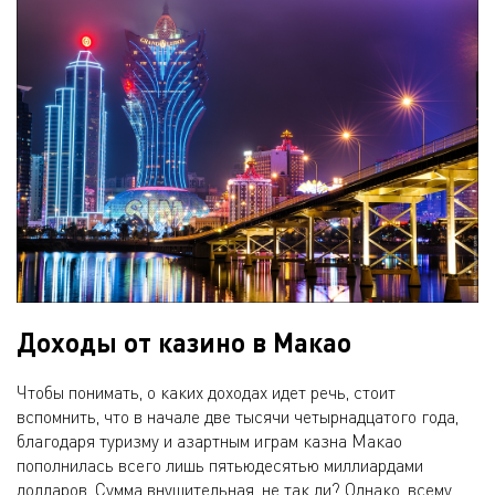
Доходы от казино в Макао
Чтобы понимать, о каких доходах идет речь, стоит
вспомнить, что в начале две тысячи четырнадцатого года,
благодаря туризму и азартным играм казна Макао
пополнилась всего лишь пятьюдесятью миллиардами
долларов. Сумма внушительная, не так ли? Однако, всему