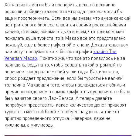
Хотя азиаты могли бы и поспорить, ведь по величине,
роскоши и обилию казино эти «города грехов» могли бы
еще и посоперничать. Если все мы знаем, что американский
центр игорного бизнеса славится своими роскошнейшими
казино, отелями, зонами отдыха и всем, что только может
пожелать душа туриста, то в Макао все это представлено,
пожалуй, еще в более пафосной степени. Доказательством
вам могут послужить хотя бы фотографии
казино The
Venetian Macao
. Понятно же, что все это появилось не за
один день, ведь на то, чтобы создать такой огромный по
величине город развлечений ушли годы. Как известно,
спрос рождает предложение, если бы туристы не валили
толпами в Макао для того, чтобы наслаждаться любимым
времяпровождением в самых комфортных условиях, не было
бы у азиатов своего Лас-Вегаса. А теперь давайте
попробуем представить, какое количество денег привозят
туристы в местный бюджет в обмен на удовольствие от
приятно проведенного отпуска. Наверное, даже не
миллионы, а миллиарды.