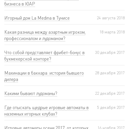
бизнеса в ЮАР
Игорный дом La Medina в Тунисе
24 августа 2018
Какая разница между азартным игроком,
18 мартa 2018
профессионалом и лудоманом?
Что собой представляет фрибет-бонус в
30 декабря 2017
букмекерской конторе?
Махинации в баккара: история бывшего
28 декабря 2017
дилера
Какими бывают лудоманы?
22 декабря 2017
Где отыскать щедрые игровые автоматы в
5 декабря 2017
наземных игорных клубах?
Игровые автоматы осени 2017, от которых
16 ноября 2017