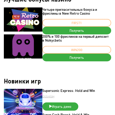
Четыре пригласительных бонуса и
фриспины в New Retro Casino
FIRST1
Получить
200% и 100 фриспинов на первый депозит
в Nokycbets
WIN200
Получить
Новинки игр
Supersonic Express: Hold and Win
Octoplay
Играть демо
Super Cash Boost: Hold & Win