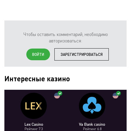
Чтобы оставить комментарий, необходимо
авторизоваться:
ВОЙТИ
ЗАРЕГИСТРИРОВАТЬСЯ
Интересные казино
Lex Casino
Va Bank casino
Рейтинг 7.3
Рейтинг 6.8