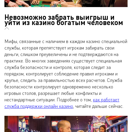
Невозможно забрать выигрыш и
уйти из казино богатым человеком
Мифы, связанные с наличием в каждом казино специальной
службы, которая препятствует игрокам забирать свои
деньги, слишком преувеличены и не подтверждаются на
практике. Во многих заведениях существует специальная
служба безопасности и контроля, которая следит за
порядком, контролирует соблюдение правил игроками и
крупье, следить за правильностью всех расчетов. Служба
безопасности контролирует одновременно несколько
игровых столов, разрешает любые конфликты и
нестандартные ситуации. Подробнее о том,
как работает
служба поддержки онлайн казино
, читайте дальше сейчас.