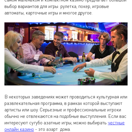
выбор вариантов для игры: рулетка, покер, игровые
автоматы, карточные игры и многое другое.
В некоторых заведениях может проводиться культурная или
развлекательная программа, в рамках которой выступают
артисты или шоу. Серьезные и профессиональные игроки
обычно не отвлекаются на подобные выступления. Если вас
интересуют сугубо азатные игры, можно выбирать
честные
онлайн казино
- это азарт дома.