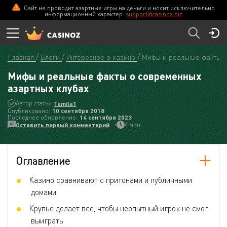
Сайт не проводит азартные игры на деньги и носит исключительно
информационный характер.
support@casinoz.biz
Главная
Блоги
Интересное о казино
Мифы и реальные факты о
Мифы и реальные факты о современных
азартных клубах
Автор статьи:
Tamila1
Опубликовано:
10 сентября 2018
Последнее обновление:
14 сентября 2023
4 мин.
Оставить первый комментарий
Оглавление
Казино сравнивают с притонами и публичными
домами
Крупье делает все, чтобы неопытный игрок не смог
выиграть