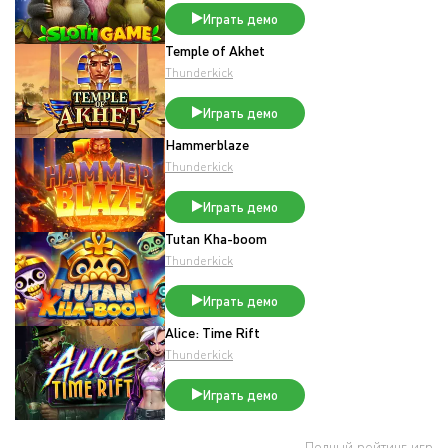
Играть демо
Temple of Akhet
Thunderkick
Играть демо
Hammerblaze
Thunderkick
Играть демо
Tutan Kha-boom
Thunderkick
Играть демо
Alice: Time Rift
Thunderkick
Играть демо
Полный рейтинг игр