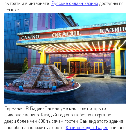
сыграть и в интернете.
Русские онлайн казино
доступны по
ссылке.
Германия. В Баден-Бадене уже много лет открыто
шикарное казино. Каждый год оно любезно открывает
двери более чем 600 тысячам гостей. Сам вид этого здания
способен заворожить любого.
Казино Баден-Баден
описано