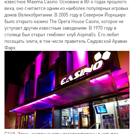
известное Maxima Casino. Основано в 80-х годах прошлого
века, оно считается одним из наиболее популярных игровых
домов Великобритании. В 2005 году в Северном Йоркшире
было открыто казино The Opera House Casino, которое не
уступает другим известным заведениям. В 1970 году в
столице был открыт гемблинг клуб Aspinall’s. Его любит
посещать элита, в том числе правитель Саудовской Аравии
Фарх.
США. Здесь азартные игры легализированы в четырех