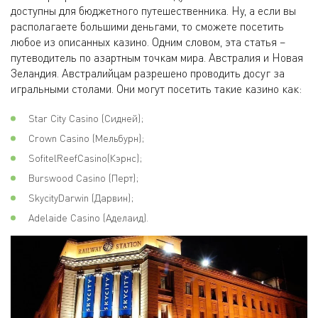
доступны для бюджетного путешественника. Ну, а если вы
располагаете большими деньгами, то сможете посетить
любое из описанных казино. Одним словом, эта статья –
путеводитель по азартным точкам мира. Австралия и Новая
Зеландия. Австралийцам разрешено проводить досуг за
игральными столами. Они могут посетить такие казино как:
Star City Casino (Сидней);
Crown Casino (Мельбурн);
SofitelReefCasino(Кэрнс);
Burswood Casino (Перт);
SkycityDarwin (Дарвин);
Adelaide Casino (Аделаид).