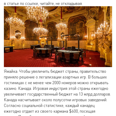
в статье по ссылке, читайте, не откладывая.
Ямайка. Чтобы увеличить бюджет страны, правительство
приняло решение о легализации азартных игр. В больших
гостиницах с не менее чем 2000 номеров можно открывать
казино. Канада. Игровая индустрия этой страны ежегодно
увеличивает государственный бюджет на 13 млрд долларов.
Канада насчитывает около полусотни игровых заведений.
Согласно социальной статистике, каждый канадец
ежегодно отдает из своего кармана $600, посещая