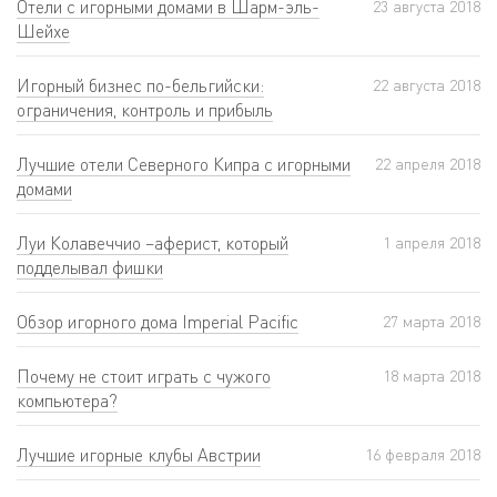
Отели с игорными домами в Шарм-эль-
23 августа 2018
Шейхе
Игорный бизнес по-бельгийски:
22 августа 2018
ограничения, контроль и прибыль
Лучшие отели Северного Кипра с игорными
22 апреля 2018
домами
Луи Колавеччио –аферист, который
1 апреля 2018
подделывал фишки
Обзор игорного дома Imperial Pacific
27 мартa 2018
Почему не стоит играть с чужого
18 мартa 2018
компьютера?
Лучшие игорные клубы Австрии
16 февраля 2018