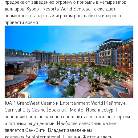
предрекают заведению огромную прибыль в четыре млрд
долларов. Курорт Resorts World Sentosa также дает
возможность азартным игрокам расслабится и хорошо
провести время.
ЮАР. GrandWest Casino и Entertainment World (Кейптаун),
Carnival City Casino (Бракпан), Monte (Йоханнесбург)
позволяют вполне законно наполнить свою жизнь азартом
и острыми ощущениями. Наиболее известным казино
является Сан-Сити. Владеет заведением
компания SunInternational. Швеция. Жители здесь