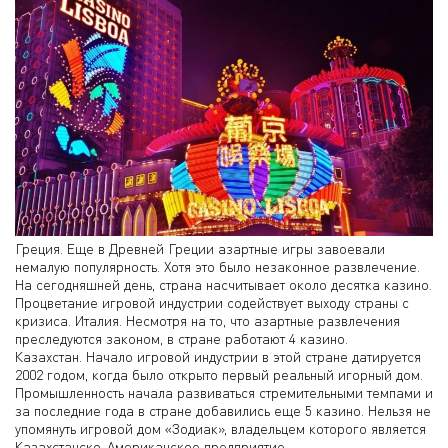
Греция. Еще в Древней Греции азартные игры завоевали
немалую популярность. Хотя это было незаконное развлечение.
На сегодняшней день, страна насчитывает около десятка казино.
Процветание игровой индустрии содействует выходу страны с
кризиса. Италия. Несмотря на то, что азартные развлечения
преследуются законом, в стране работают 4 казино.
Казахстан. Начало игровой индустрии в этой стране датируется
2002 годом, когда было открыто первый реальный игорный дом.
Промышленность начала развиваться стремительными темпами и
за последние года в стране добавились еще 5 казино. Нельзя не
упомянуть игровой дом «Зодиак», владельцем которого является
Казахстанско-Американское предприятие.