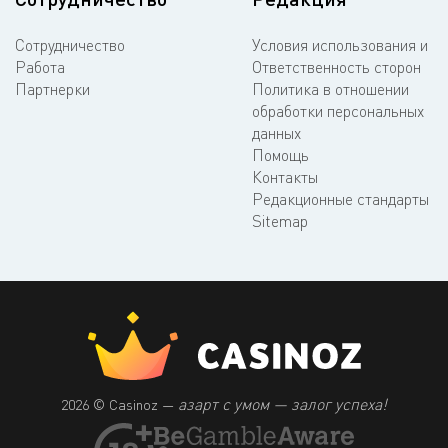
Сотрудничество
Условия использования и
Работа
Ответственность сторон
Партнерки
Политика в отношении
обработки персональных
данных
Помощь
Контакты
Редакционные стандарты
Sitemap
азарт с умом — залог успеха!
2026 © Casinoz —