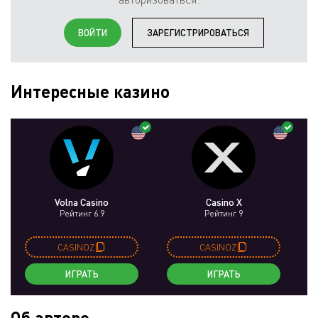
ВОЙТИ
ЗАРЕГИСТРИРОВАТЬСЯ
Интересные казино
Volna Casino
Casino X
Рейтинг 6.9
Рейтинг 9
CASINOZ
CASINOZ
ИГРАТЬ
ИГРАТЬ
Об авторе