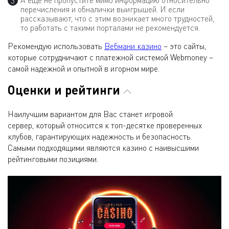
А еще не пропустите мимо информацию относительно
перечисления и обналички выигрышей. И если
рассказывают, что с этим возникает много трудностей,
то работать с такими порталами не рекомендуется.
Рекомендую использовать
Вебмани казино
– это сайты,
которые сотрудничают с платежной системой Webmoney –
самой надежной и опытной в игорном мире.
Оценки и рейтинги
Наилучшим вариантом для Вас станет игровой
сервер, который относится к топ-десятке проверенных
клубов, гарантирующих надежность и безопасность.
Самыми подходящими являются казино с наивысшими
рейтинговыми позициями.