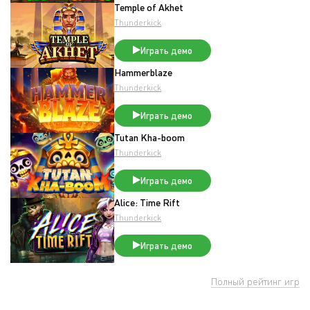
Temple of Akhet
Thunderkick
Играть демо
Hammerblaze
Thunderkick
Играть демо
Tutan Kha-boom
Thunderkick
Играть демо
Alice: Time Rift
Thunderkick
Играть демо
Полный рейтинг игр