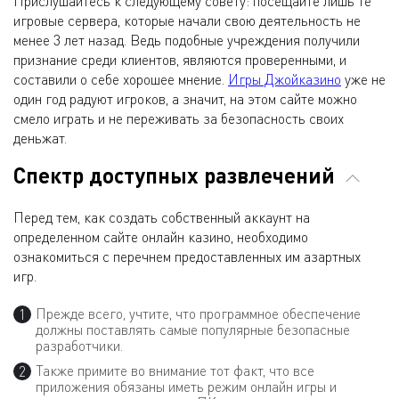
Прислушайтесь к следующему совету: посещайте лишь те
игровые сервера, которые начали свою деятельность не
менее 3 лет назад. Ведь подобные учреждения получили
признание среди клиентов, являются проверенными, и
составили о себе хорошее мнение.
Игры Джойказино
уже не
один год радуют игроков, а значит, на этом сайте можно
смело играть и не переживать за безопасность своих
деньжат.
Спектр доступных развлечений
Перед тем, как создать собственный аккаунт на
определенном сайте онлайн казино, необходимо
ознакомиться с перечнем предоставленных им азартных
игр.
Прежде всего, учтите, что программное обеспечение
должны поставлять самые популярные безопасные
разработчики.
Также примите во внимание тот факт, что все
приложения обязаны иметь режим онлайн игры и