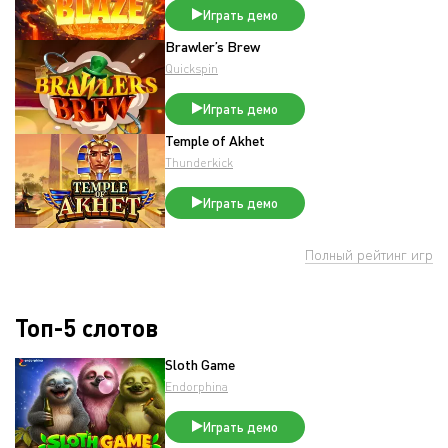
Играть демо
Brawler’s Brew
Quickspin
Играть демо
Temple of Akhet
Thunderkick
Играть демо
Полный рейтинг игр
Топ-5 слотов
Sloth Game
Endorphina
Играть демо