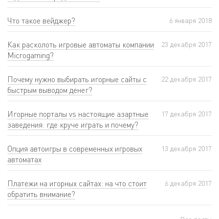
Что такое вейджер?
6 января 2018
Как расколоть игровые автоматы компании
23 декабря 2017
Microgaming?
Почему нужно выбирать игорные сайты с
22 декабря 2017
быстрым выводом денег?
Игорные порталы vs настоящие азартные
17 декабря 2017
заведения: где круче играть и почему?
Опция автоигры в современных игровых
13 декабря 2017
автоматах
Платежи на игорных сайтах: на что стоит
6 декабря 2017
обратить внимание?