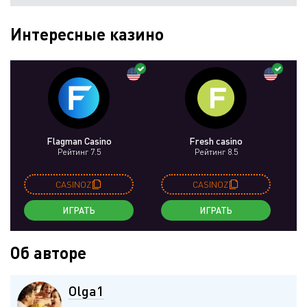
Интересные казино
Flagman Casino
Fresh casino
Рейтинг 7.5
Рейтинг 8.5
CASINOZ
CASINOZ
ИГРАТЬ
ИГРАТЬ
Об авторе
Olga1