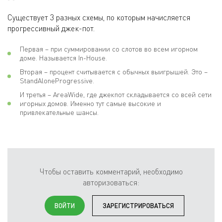
Существует 3 разных схемы, по которым начисляется
прогрессивный джек-пот.
Первая – при суммировании со слотов во всем игорном
доме. Называется In-House.
Вторая – процент считывается с обычных выигрышей. Это –
StandAloneProgressive.
И третья – AreaWide, где джекпот складывается со всей сети
игорных домов. Именно тут самые высокие и
привлекательные шансы.
Чтобы оставить комментарий, необходимо
авторизоваться:
ВОЙТИ
ЗАРЕГИСТРИРОВАТЬСЯ