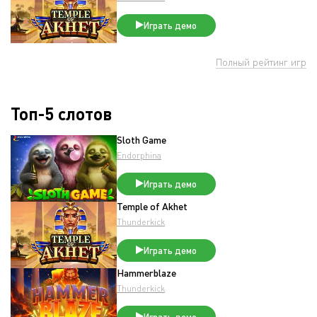
Играть демо
Полный рейтинг игр
Топ-5 слотов
Sloth Game
Endorphina
Играть демо
Temple of Akhet
Thunderkick
Играть демо
Hammerblaze
Thunderkick