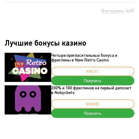
Все казино
(469)
Лучшие бонусы казино
Четыре пригласительных бонуса и
фриспины в New Retro Casino
FIRST1
Получить
200% и 100 фриспинов на первый депозит
в Nokycbets
WIN200
Получить