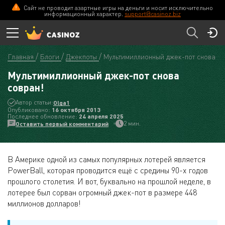
Сайт не проводит азартные игры на деньги и носит исключительно
информационный характер.
support@casinoz.biz
Главная
Блоги
Джекпоты
Мультимиллионный джек-пот снова со
Мультимиллионный джек-пот снова
совран!
Автор статьи:
Olga1
Опубликовано:
16 октября 2013
Последнее обновление:
24 апреля 2025
2 мин.
Оставить первый комментарий
В Америке одной из самых популярных лотерей является
PowerBall, которая проводится ещё с средины 90-х годов
прошлого столетия. И вот, буквально на прошлой неделе, в
лотерее был сорван огромный джек-пот в размере 448
миллионов долларов!