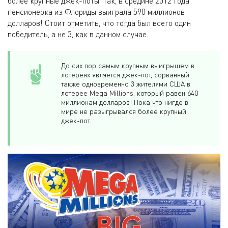
более крупные джек-поты. Так, в средине 2012 года
пенсионерка из Флориды выиграла 590 миллионов
долларов! Стоит отметить, что тогда был всего один
победитель, а не 3, как в данном случае.
До сих пор самым крупным выигрышем в
лотереях является джек-пот, сорванный
также одновременно 3 жителями США в
лотерее Mega Millions
, который равен 640
миллионам долларов! Пока что нигде в
мире не разыгрывался более крупный
джек-пот.