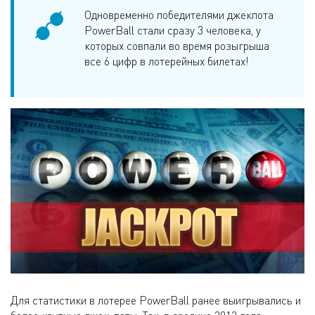
Одновременно победителями джекпота
PowerBall стали сразу 3 человека, у
которых совпали во время розыгрыша
все 6 цифр в лотерейных билетах!
Для статистики в лотерее PowerBall ранее выигрывались и