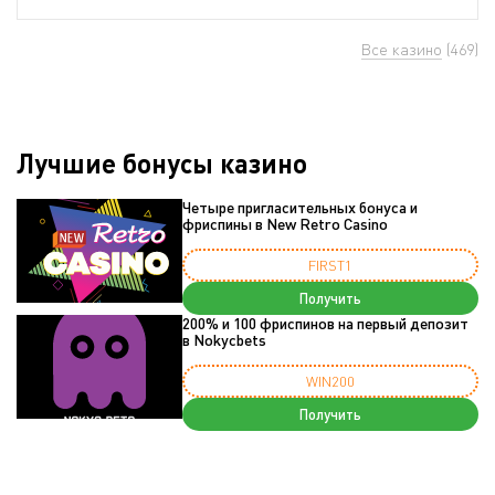
Все казино
(469)
Лучшие бонусы казино
Четыре пригласительных бонуса и
фриспины в New Retro Casino
FIRST1
Получить
200% и 100 фриспинов на первый депозит
в Nokycbets
WIN200
Получить