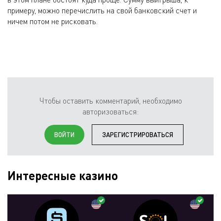
примеру, можно перечислить на свой банковский счет и
ничем потом не рисковать.
Чтобы оставить комментарий, необходимо
авторизоваться:
ВОЙТИ
ЗАРЕГИСТРИРОВАТЬСЯ
Интересные казино