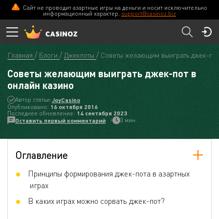
Сайт не проводит азартные игры на деньги и носит исключительно
информационный характер.
support@casinoz.biz
Главная
Блоги
Джекпоты
Советы желающим выиграть джек-пот
Советы желающим выиграть джек-пот в
онлайн казино
Автор статьи:
JoyCasino
Опубликовано:
16 октября 2016
Последнее обновление:
14 сентября 2023
3 мин.
Оставить первый комментарий
Оглавление
Принципы формирования джек-пота в азартных
играх
В каких играх можно сорвать джек-пот?