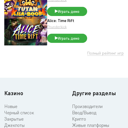
Играть демо
Alice: Time Rift
Thunderkick
Играть демо
Полный рейтинг игр
Казино
Другие разделы
Новые
Производители
Черный список
Ввод/Вывод
Закрытые
Крипто
Джекпоты
Живые платформы