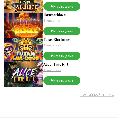
Играть демо
Hammerblaze
Thunderkick
Играть демо
Tutan Kha-boom
Thunderkick
Играть демо
Alice: Time Rift
Thunderkick
Играть демо
Полный рейтинг игр