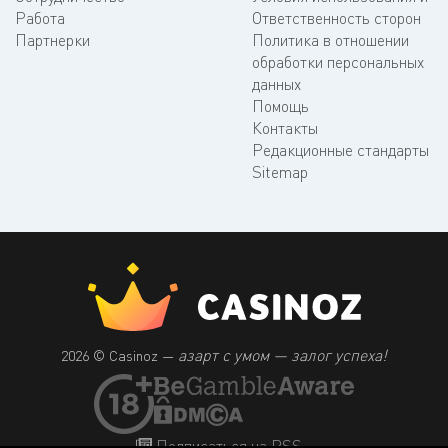
Работа
Ответственность сторон
Партнерки
Политика в отношении
обработки персональных
данных
Помощь
Контакты
Редакционные стандарты
Sitemap
азарт с умом — залог успеха!
2026 © Casinoz —
Подписаться на RSS