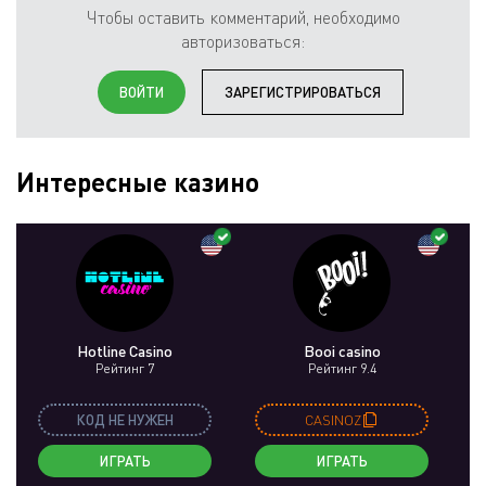
Чтобы оставить комментарий, необходимо
авторизоваться:
ВОЙТИ
ЗАРЕГИСТРИРОВАТЬСЯ
Интересные казино
Hotline Casino
Booi casino
Рейтинг 7
Рейтинг 9.4
КОД НЕ НУЖЕН
CASINOZ
ИГРАТЬ
ИГРАТЬ