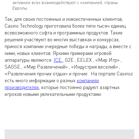
активнее всех взаимодействуют с компанией, страны
Европы.
Так, для своих постоянных и новоиспеченных клиентов,
Casino Technology приготовила более пяти тысяч единиц
всевозможного софта и программных продуктов. Такие
решения участвуют во многих выставках и конкурсах,
принося компании очередные победы и награды, а вместе с
ними, новых клиентов. Яркими примерами игровой
аппаратуры являются:
ICE
, G2E , EELEX , «Мир Игр» ,
SAGSE , «Мир Развлечений» , «Индустрия веселий» ,
«Развлечения прочих отдых» и прочие. На портале Casinoz
есть много информации о разных
компаниях
производителях
, которые постоянно радуют азартных
игроков новыми увлекательными продуктами.