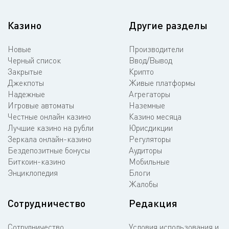
Казино
Другие разделы
Новые
Производители
Черный список
Ввод/Вывод
Закрытые
Крипто
Джекпоты
Живые платформы
Надежные
Агрегаторы
Игровые автоматы
Наземные
Честные онлайн казино
Казино месяца
Лучшие казино на рубли
Юрисдикции
Зеркала онлайн-казино
Регуляторы
Бездепозитные бонусы
Аудиторы
Биткоин-казино
Мобильные
Энциклопедия
Блоги
Жалобы
Сотрудничество
Редакция
Сотрудничество
Условия использования и