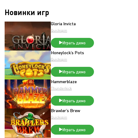
Новинки игр
Gloria Invicta
Quickspin
Играть демо
Honeylock’s Pots
Quickspin
Играть демо
Hammerblaze
Thunderkick
Играть демо
Brawler’s Brew
Quickspin
Играть демо