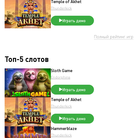
Temple of Akhet
Thunderkick
Играть демо
Полный рейтинг игр
Топ-5 слотов
Sloth Game
Endorphina
Играть демо
Temple of Akhet
Thunderkick
Играть демо
Hammerblaze
Thunderkick