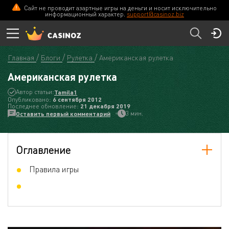
Сайт не проводит азартные игры на деньги и носит исключительно
информационный характер.
support@casinoz.biz
Главная
Блоги
Рулетка
Американская рулетка
Американская рулетка
Автор статьи:
Tamila1
Опубликовано:
6 сентября 2012
Последнее обновление:
21 декабря 2019
3 мин.
Оставить первый комментарий
Оглавление
Правила игры