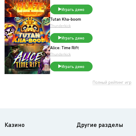
Играть демо
Tutan Kha-boom
Thunderkick
Играть демо
Alice: Time Rift
Thunderkick
Играть демо
Полный рейтинг игр
Казино
Другие разделы