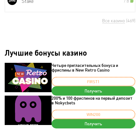
Stake
7.8
Все казино
(469)
Лучшие бонусы казино
Четыре пригласительных бонуса и
фриспины в New Retro Casino
FIRST1
Получить
200% и 100 фриспинов на первый депозит
в Nokycbets
WIN200
Получить