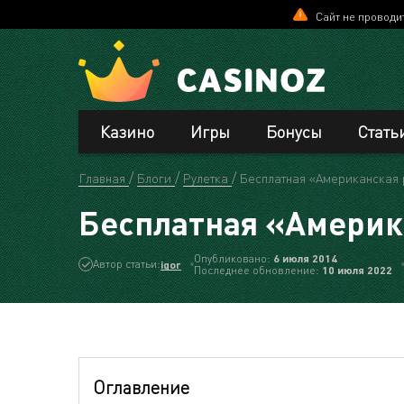
Сайт не проводи
Казино
Игры
Бонусы
Стать
Главная
Блоги
Рулетка
Бесплатная «Американская 
Бесплатная «Америк
Опубликовано:
6 июля 2014
Автор статьи:
igor
Последнее обновление:
10 июля 2022
Оглавление