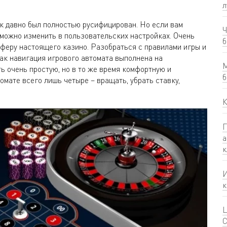
л
ак давно был полностью русифицирован. Но если вам
Ч
 можно изменить в пользовательских настройках. Очень
б
сферу настоящего казино. Разобраться с правилами игры и
 как навигация игрового автомата выполнена на
М
 очень простую, но в то же время комфортную и
б
омате всего лишь четыре – вращать, убрать ставку,
К
Г
а
к
И
к
L
С