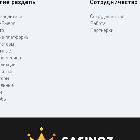
гие разделы
Сотрудничество
зводители
Сотрудничество
/Вывод
Работа
то
Партнерки
е платформы
гаторы
мные
но месяца
дикции
ляторы
торы
льные
и
обы