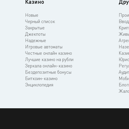
Казино
Дру
Новые
Прои
Черный список
Ввод
Закрытые
Крип
Джекпоты
Живы
Надежные
Агре
Игровые автоматы
Назе
Честные онлайн казино
Кази
Лучшие казино на рубли
Юрис
Зеркала онлайн-казино
Регу
Бездепозитные бонусы
Ауди
Биткоин-казино
Моби
Энциклопедия
Блог
Жал