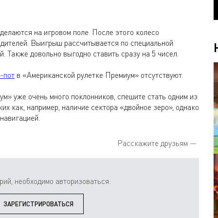
делаются на игровом поле. После этого колесо
едителей. Выигрыш рассчитывается по специальной
. Также довольно выгодно ставить сразу на 5 чисел.
-пот
в «Американской рулетке Премиум» отсутствуют.
м» уже очень много поклонников, спешите стать одним из
ких как, например, наличие сектора «двойное зеро», однако
навигацией.
Расскажите друзьям —
рий, необходимо авторизоваться:
ЗАРЕГИСТРИРОВАТЬСЯ