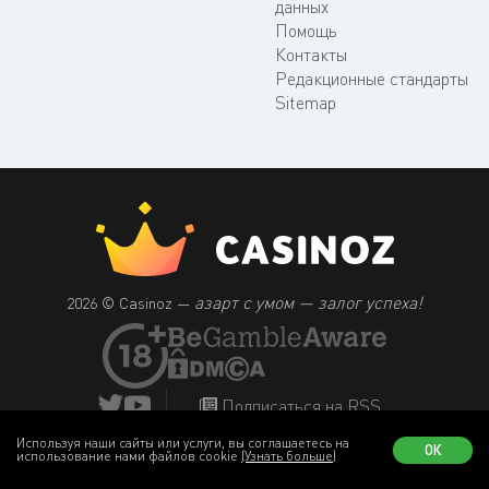
данных
Помощь
Контакты
Редакционные стандарты
Sitemap
азарт с умом — залог успеха!
2026 © Casinoz —
Подписаться на RSS
Используя наши сайты или услуги, вы соглашаетесь на
ОК
использование нами файлов cookie
(Узнать больше)