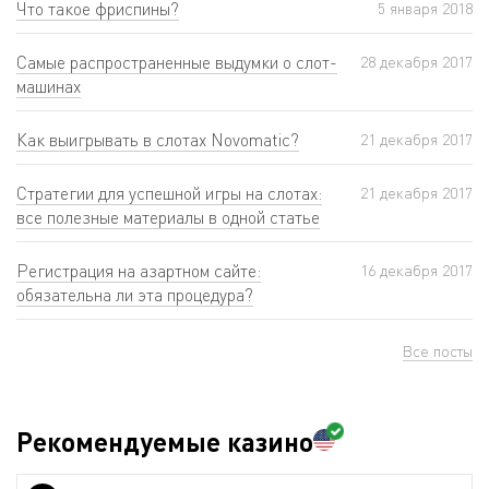
Что такое фриспины?
5 января 2018
Самые распространенные выдумки о слот-
28 декабря 2017
машинах
Как выигрывать в слотах Novomatic?
21 декабря 2017
Стратегии для успешной игры на слотах:
21 декабря 2017
все полезные материалы в одной статье
Регистрация на азартном сайте:
16 декабря 2017
обязательна ли эта процедура?
Все посты
Рекомендуемые казино