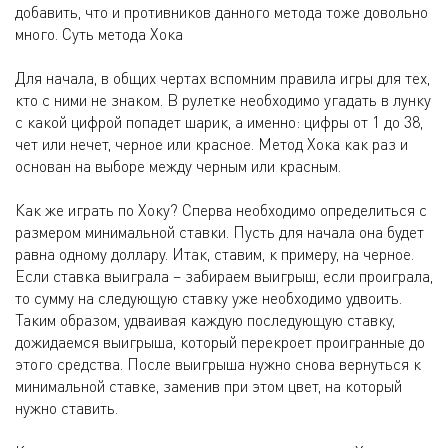
добавить, что и противников данного метода тоже довольно
много. Суть метода Хока
Для начала, в общих чертах вспомним правила игры для тех,
кто с ними не знаком. В рулетке необходимо угадать в лунку
с какой цифрой попадет шарик, а именно: цифры от 1 до 38,
чет или нечет, черное или красное. Метод Хока как раз и
основан на выборе между черным или красным.
Как же играть по Хоку? Сперва необходимо определиться с
размером минимальной ставки. Пусть для начала она будет
равна одному доллару. Итак, ставим, к примеру, на черное.
Если ставка выиграла – забираем выигрыш, если проиграла,
то сумму на следующую ставку уже необходимо удвоить.
Таким образом, удваивая каждую последующую ставку,
дожидаемся выигрыша, который перекроет проигранные до
этого средства. После выигрыша нужно снова вернуться к
минимальной ставке, заменив при этом цвет, на который
нужно ставить.