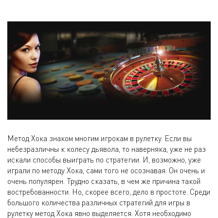
Метод Хока знаком многим игрокам в рулетку. Если вы
небезразличны к колесу дьявола, то наверняка, уже не раз
искали способы выиграть по стратегии. И, возможно, уже
играли по методу Хока, сами того не осознавая. Он очень и
очень популярен. Трудно сказать, в чем же причина такой
востребованности. Но, скорее всего, дело в простоте. Среди
большого количества различных стратегий для игры в
рулетку метод Хока явно выделяется. Хотя необходимо