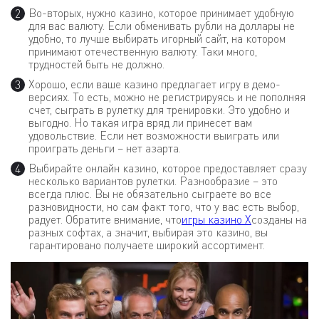
Во-вторых, нужно казино, которое принимает удобную
для вас валюту. Если обменивать рубли на доллары не
удобно, то лучше выбирать игорный сайт, на котором
принимают отечественную валюту. Таки много,
трудностей быть не должно.
Хорошо, если ваше казино предлагает игру в демо-
версиях. То есть, можно не регистрируясь и не пополняя
счет, сыграть в рулетку для тренировки. Это удобно и
выгодно. Но такая игра вряд ли принесет вам
удовольствие. Если нет возможности выиграть или
проиграть деньги – нет азарта.
Выбирайте онлайн казино, которое предоставляет сразу
несколько вариантов рулетки. Разнообразие – это
всегда плюс. Вы не обязательно сыграете во все
разновидности, но сам факт того, что у вас есть выбор,
радует. Обратите внимание, что
игры казино Х
созданы на
разных софтах, а значит, выбирая это казино, вы
гарантировано получаете широкий ассортимент.