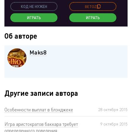
КОД НЕ НУЖЕН
BETOZ
ИГРАТЬ
ИГРАТЬ
Об авторе
Maks8
Другие записи автора
Особенности выплат в блэкджеке
28 октября 2015
Игра аристократов баккара требует
9 октября 2015
определенного поведения