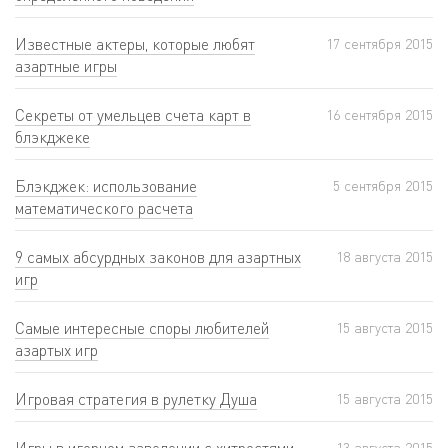
Известные актеры, которые любят
17 сентября 2015
азартные игры
Секреты от умельцев счета карт в
16 сентября 2015
блэкджеке
Блэкджек: использование
5 сентября 2015
математического расчета
9 самых абсурдных законов для азартных
18 августа 2015
игр
Самые интересные споры любителей
15 августа 2015
азартых игр
Игровая стратегия в рулетку Душа
15 августа 2015
13 августа 2015