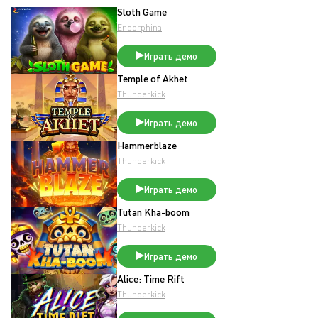
Sloth Game
Endorphina
Играть демо
Temple of Akhet
Thunderkick
Играть демо
Hammerblaze
Thunderkick
Играть демо
Tutan Kha-boom
Thunderkick
Играть демо
Alice: Time Rift
Thunderkick