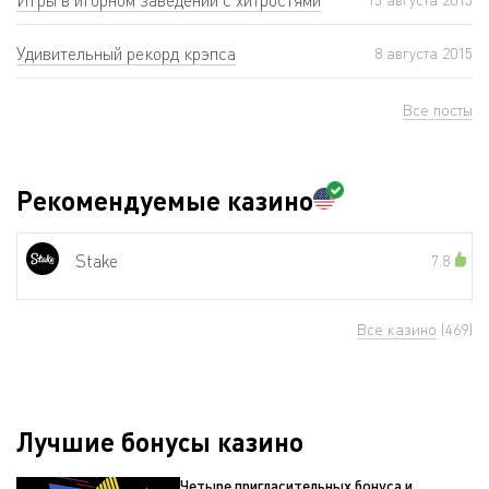
Игры в игорном заведении с хитростями
Удивительный рекорд крэпса
8 августа 2015
Все посты
Рекомендуемые казино
Stake
7.8
Все казино
(469)
Лучшие бонусы казино
Четыре пригласительных бонуса и