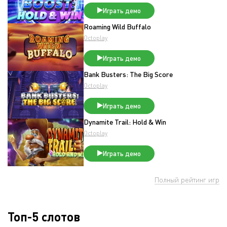
Играть демо
Roaming Wild Buffalo
Octoplay
Играть демо
Bank Busters: The Big Score
Octoplay
Играть демо
Dynamite Trail: Hold & Win
Octoplay
Играть демо
Полный рейтинг игр
Топ-5 слотов