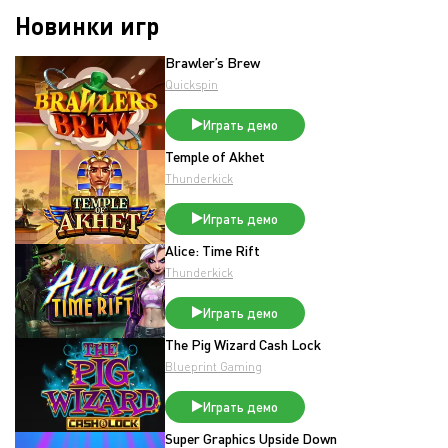
Новинки игр
Brawler’s Brew
Quickspin
Играть демо
Temple of Akhet
Thunderkick
Играть демо
Alice: Time Rift
Thunderkick
Играть демо
The Pig Wizard Cash Lock
Blueprint Gaming
Играть демо
Super Graphics Upside Down