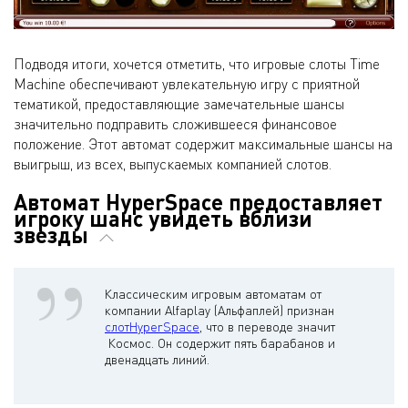
Подводя итоги, хочется отметить, что игровые слоты Time
Machine обеспечивают увлекательную игру с приятной
тематикой, предоставляющие замечательные шансы
значительно подправить сложившееся финансовое
положение. Этот автомат содержит максимальные шансы на
выигрыш, из всех, выпускаемых компанией слотов.
Автомат HyperSpace предоставляет
игроку шанс увидеть вблизи
звезды
Классическим игровым автоматам от
компании Alfaplay (Альфаплей) признан
слот
HyperSpace
, что в переводе значит
Космос. Он содержит пять барабанов и
двенадцать линий.