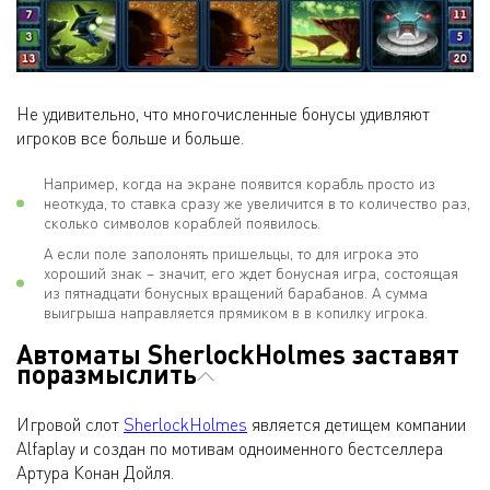
Не удивительно, что многочисленные бонусы удивляют
игроков все больше и больше.
Например, когда на экране появится корабль просто из
неоткуда, то ставка сразу же увеличится в то количество раз,
сколько символов кораблей появилось.
А если поле заполонять пришельцы, то для игрока это
хороший знак – значит, его ждет бонусная игра, состоящая
из пятнадцати бонусных вращений барабанов. А сумма
выигрыша направляется прямиком в в копилку игрока.
Автоматы SherlockHolmes заставят
поразмыслить
Игровой слот
SherlockHolmes
является детищем компании
Alfaplay и создан по мотивам одноименного бестселлера
Артура Конан Дойля.