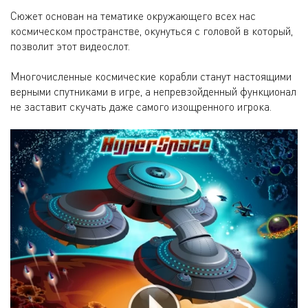
Сюжет основан на тематике окружающего всех нас
космическом пространстве, окунуться с головой в который,
позволит этот видеослот.
Многочисленные космические корабли станут настоящими
верными спутниками в игре, а непревзойденный функционал
не заставит скучать даже самого изощренного игрока.