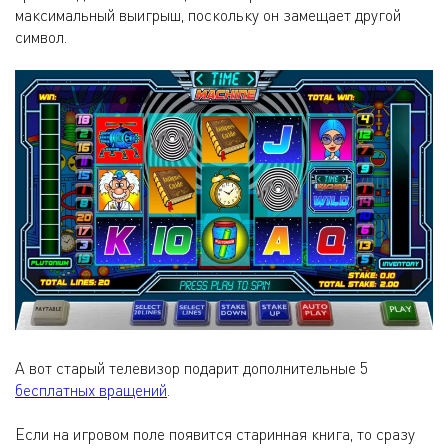
максимальный выигрыш, поскольку он замещает другой
символ.
А вот старый телевизор подарит дополнительные 5
бесплатных вращений
.
Если на игровом поле появится старинная книга, то сразу