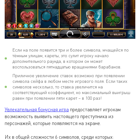
Если на поле появится три и более символа, мчащейся по
тёмным улицам, кареты, это сулит игроку начало
дополнительного раунда, в котором он может
воспользоваться пятнадцатью вращениями барабанов.
Приличное увеличение ставок возможно при появлении
символа сейфа в любом месте игрового поля. Если таких
символов несколько, то ставка увеличится на
соответствующий коэффициент, но максимальный выигрыш
равен при появлении пяти карет – в 100 раз!
Увлекательная бонусная игра
предоставляет игрокам
возможность выявить настоящего преступника из
персонажей, которые появляются на экране.
Их в общей сложности 6 символов, среди которых: