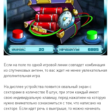
Если на поле по одной игровой линии совпадет комбинация
из спутниковых антенн, то вас ждет не менее увлекательная
дополнительная игра.
На дисплее устройства появится овальный экран с
секторами в количестве 8 штук, при этом каждый имеет
свою индивидуальную клавишу, перед нажатием на которую
нужно внимательно ознакомиться с тем, что написано на
секторе. Если идет речь о выигрыше, то можно начинать