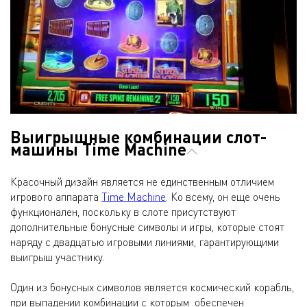
Выигрышные комбинации слот-
машины Time Machine
Красочный дизайн является не единственным отличием
игрового аппарата
Time Machine
. Ко всему, он еще очень
функционален, поскольку в слоте присутствуют
дополнительные бонусные символы и игры, которые стоят
наряду с двадцатью игровыми линиями, гарантирующими
выигрыш участнику.
Один из бонусных символов является космический корабль,
при выпадении комбинации с которым обеспечен