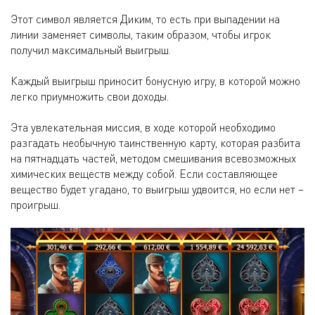
Этот символ является Диким, то есть при выпадении на
линии заменяет символы, таким образом, чтобы игрок
получил максимальный выигрыш.
Каждый выигрыш приносит бонусную игру, в которой можно
легко приумножить свои доходы.
Эта увлекательная миссия, в ходе которой необходимо
разгадать необычную таинственную карту, которая разбита
на пятнадцать частей, методом смешивания всевозможных
химических веществ между собой. Если составляющее
вещество будет угадано, то выигрыш удвоится, но если нет –
проигрыш.