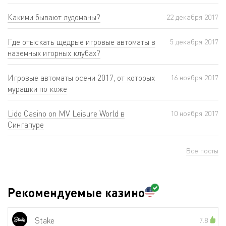
Какими бывают лудоманы?
22 декабря 2017
Где отыскать щедрые игровые автоматы в
5 декабря 2017
наземных игорных клубах?
Игровые автоматы осени 2017, от которых
16 ноября 2017
мурашки по коже
Lido Casino on MV Leisure World в
10 ноября 2017
Сингапуре
Все посты
Рекомендуемые казино
Stake
7.8