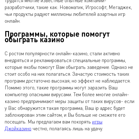
трудятся многие известные опытные компании-
разработчики, такие как: Новоматик, Игрософт, Мегаджек,
чьи продукты радуют миллионы любителей азартных игр
онлайн.
Программы, которые помогут
обыграть казино
С ростом популярности онлайн-казино, стали активно
внедряться и рекламироваться специальные программы,
которые якобы помогут Вам обыграть заведение. Однако не
стоит особо на них полагаться. Зачастую стоимость таких
программ достаточно высокая, но эффект не наблюдается.
Помимо этого, такие программы могут заразить Ваш
компьютер опасными вирусами. Тем более многие онлайн-
казино предпринимают меры защиты от таких вирусов- если
у Вас обнаружится такая программа, Ваш ip адрес будет
заблокирован этим сайтом, и Вы больше не сможете его
посещать. Мы предлагаем вам покорять
игры
Джойказино
честно, полагаясь лишь на удачу.