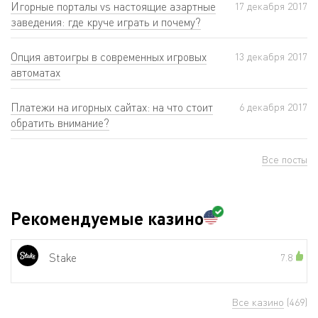
Игорные порталы vs настоящие азартные
17 декабря 2017
заведения: где круче играть и почему?
Опция автоигры в современных игровых
13 декабря 2017
автоматах
Платежи на игорных сайтах: на что стоит
6 декабря 2017
обратить внимание?
Все посты
Рекомендуемые казино
Stake
7.8
Все казино
(469)