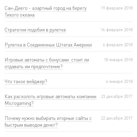
Сан-Диего - азартный город на берегу
19 февраля 2018
Тихого океана
Стратегия подобия в рулетке
14 февраля 2018
Рулетка в Соединенных Штатах Америки
6 февраля 2018
Игровые автоматы с бонусами: стоит ли
18 января 2018
отдавать им предпочтение?
Что такое вейджер?
6 января 2018
Как расколоть игровые автоматы компании
23 декабря 2017
Microgaming?
Почему нужно выбирать игорные сайты с
22 декабря 2017
быстрым выводом денег?