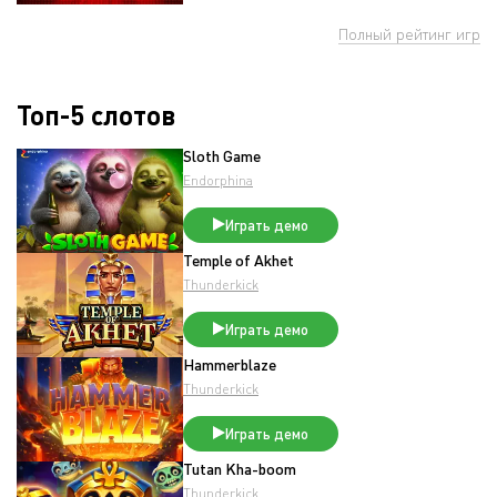
Полный рейтинг игр
Топ-5 слотов
Sloth Game
Endorphina
Играть демо
Temple of Akhet
Thunderkick
Играть демо
Hammerblaze
Thunderkick
Играть демо
Tutan Kha-boom
Thunderkick