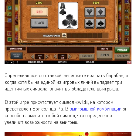
Определившись со ставкой, вы можете вращать барабан, и
когда хотя бы на единой из игровых линий выпадает три
идентичных символа, значит вы обладатель выигрыша.
В этой игре присутствует символ «wild», на котором
представлен Бог солнца Ра. В
выигрышной комбинации
он
способен заменить любой символ, что определенно
увеличит возможности на выигрыш.