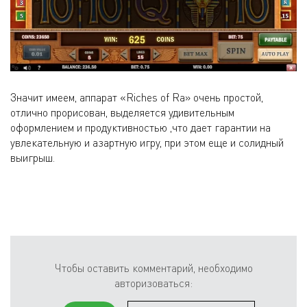
Значит имеем, аппарат «Riches of Ra» очень простой,
отлично прорисован, выделяется удивительным
оформлением и продуктивностью ,что дает гарантии на
увлекательную и азартную игру, при этом еще и солидный
выигрыш.
Чтобы оставить комментарий, необходимо
авторизоваться: