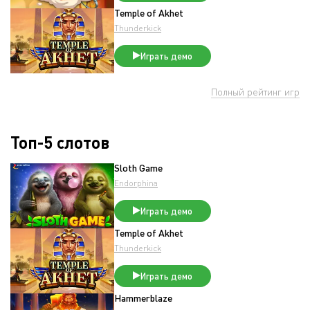
Temple of Akhet
Thunderkick
Играть демо
Полный рейтинг игр
Топ-5 слотов
Sloth Game
Endorphina
Играть демо
Temple of Akhet
Thunderkick
Играть демо
Hammerblaze