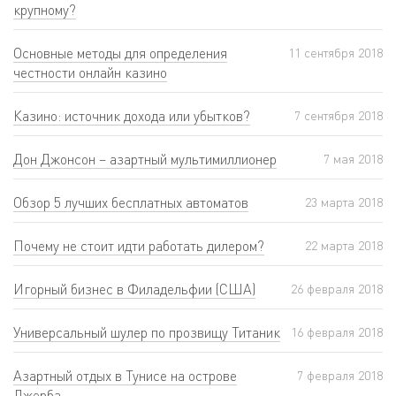
крупному?
Основные методы для определения
11 сентября 2018
честности онлайн казино
Казино: источник дохода или убытков?
7 сентября 2018
Дон Джонсон – азартный мультимиллионер
7 мая 2018
Обзор 5 лучших бесплатных автоматов
23 мартa 2018
Почему не стоит идти работать дилером?
22 мартa 2018
Игорный бизнес в Филадельфии (США)
26 февраля 2018
Универсальный шулер по прозвищу Титаник
16 февраля 2018
Азартный отдых в Тунисе на острове
7 февраля 2018
Джерба