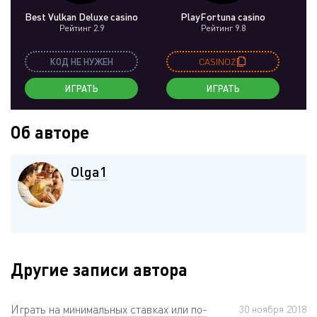
Best Vulkan Deluxe casino
PlayFortuna casino
Рейтинг 2.9
Рейтинг 9.8
КОД НЕ НУЖЕН
CASINOZ
ИГРАТЬ
ИГРАТЬ
Об авторе
Olga1
Другие записи автора
Играть на минимальных ставках или по-
30 ноября 2018