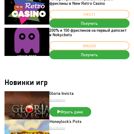
фриспины в New Retro Casino
FIRST1
Получить
200% и 100 фриспинов на первый депозит
в Nokycbets
WIN200
Получить
Новинки игр
Gloria Invicta
Quickspin
Играть демо
Honeylock’s Pots
Quickspin