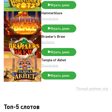
Играть демо
Hammerblaze
Thunderkick
Играть демо
Brawler’s Brew
Quickspin
Играть демо
Temple of Akhet
Thunderkick
Играть демо
Полный рейтинг игр
Топ-5 слотов