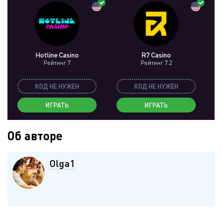
Hotline Casino
R7 Casino
Рейтинг 7
Рейтинг 7.2
КОД НЕ НУЖЕН
КОД НЕ НУЖЕН
ИГРАТЬ
ИГРАТЬ
Об авторе
Olga1