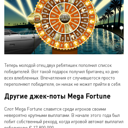
Теперь молодой отец двух ребятишек пополнил список
победителей. Вот такой подарок получил британец ко дню
всех влюбленных. Впечатления от случившегося просто
переполняют победителя, он никак не может прийти в себя.
Другие джек-поты Mega Fortune
Слот Mega Fortune славится среди игроков своими
невероятно крупными выплатами. В начале этого года был
побит собственный рекорд, когда игровой автомат выплатил
победителю € 17 800 000.