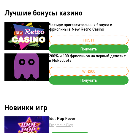
Лучшие бонусы казино
Четыре пригласительных бонуса и
фриспины в New Retro Casino
FIRST1
Получить
200% и 100 фриспинов на первый депозит
в Nokycbets
WIN200
Получить
Новинки игр
Idol Pop Fever
Pragmatic Play