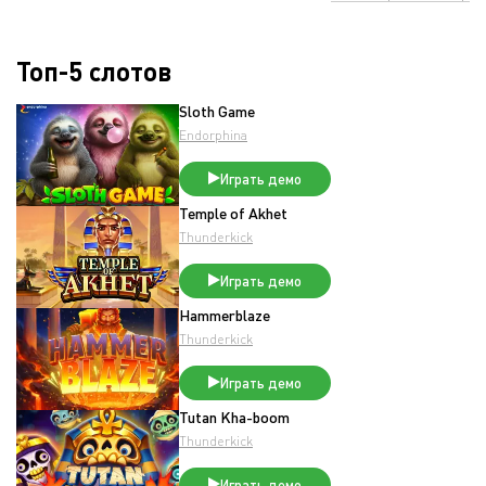
Топ-5 слотов
Sloth Game
Endorphina
Играть демо
Temple of Akhet
Thunderkick
Играть демо
Hammerblaze
Thunderkick
Играть демо
Tutan Kha-boom
Thunderkick
Играть демо