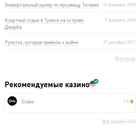
Универсальный шулер по прозвищу Титаник
16 февраля 2018
Азартный отдых в Тунисе на острове
7 февраля 2018
Джерба
Рулетка, которая привела к войне
27 декабря 2017
Все посты
Рекомендуемые казино
Stake
7.8
Все казино
(469)