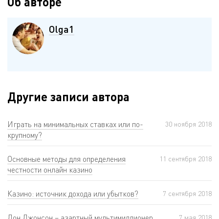
Об авторе
Olga1
Другие записи автора
Играть на минимальных ставках или по-
30 ноября 2018
крупному?
Основные методы для определения
11 сентября 2018
честности онлайн казино
Казино: источник дохода или убытков?
7 сентября 2018
Дон Джонсон – азартный мультимиллионер
7 мая 2018