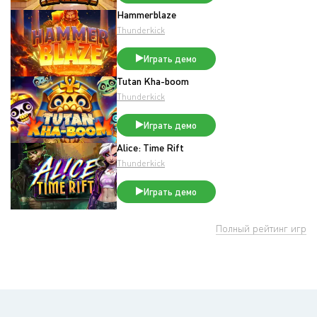
Hammerblaze
Thunderkick
Играть демо
Tutan Kha-boom
Thunderkick
Играть демо
Alice: Time Rift
Thunderkick
Играть демо
Полный рейтинг игр