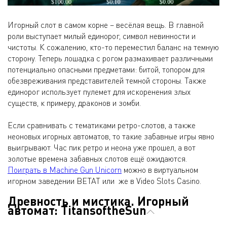
Игорный слот в самом корне – весёлая вещь. В главной
роли выступает милый единорог, символ невинности и
чистоты. К сожалению, кто-то переместил баланс на темную
сторону. Теперь лошадка с рогом размахивает различными
потенциально опасными предметами: битой, топором для
обезвреживания представителей темной стороны. Также
единорог использует пулемет для искоренения злых
существ, к примеру, драконов и зомби.
Если сравнивать с тематиками ретро-слотов, а также
неоновых игорных автоматов, то такие забавные игры явно
выигрывают. Час пик ретро и неона уже прошел, а вот
золотые времена забавных слотов ещё ожидаются.
Поиграть в Machine Gun Unicorn
можно в виртуальном
игорном заведении BETAT или же в Video Slots Casino.
Древность и мистика. Игорный
автомат: TitansoftheSun