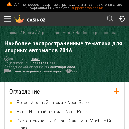
Сайт не проводит азартные игры на деньги и носит исключительно
информационный характер.
support@casinoz.biz
Главная
Блоги
Игровые автоматы
Наиболее распространенные 
Наиболее распространенные тематики для
игорных автоматов 2016
Автор статьи:
Olga1
Опубликовано:
1 сентября 2016
Последнее обновление:
14 сентября 2023
6 мин.
Оставить первый комментарий
Оглавление
Ретро. Игорный автомат: Neon Staxx
Неон. Игорный автомат: Neon Reels
Эксцентричность. Игорный автомат: Machine Gun
Unicorn