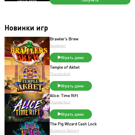
Новинки игр
Brawler’s Brew
Quickspin
Играть демо
Temple of Akhet
Thunderkick
Играть демо
Alice: Time Rift
Thunderkick
Играть демо
The Pig Wizard Cash Lock
Blueprint Gaming