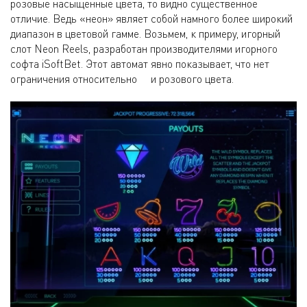
розовые насыщенные цвета, то видно существенное
отличие. Ведь «неон» являет собой намного более широкий
диапазон в цветовой гамме. Возьмем, к примеру, игорный
слот Neon Reels, разработан производителями игорного
софта iSoftBet. Этот автомат явно показывает, что нет
ограничения относительно и розового цвета.