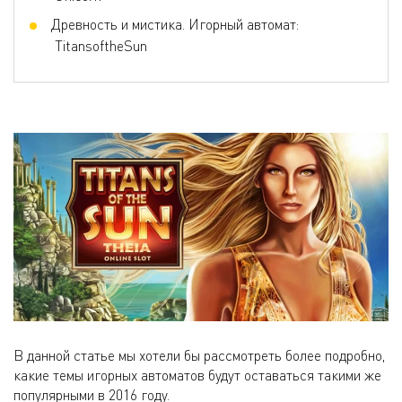
Древность и мистика. Игорный автомат:
TitansoftheSun
В данной статье мы хотели бы рассмотреть более подробно,
какие темы игорных автоматов будут оставаться такими же
популярными в 2016 году.