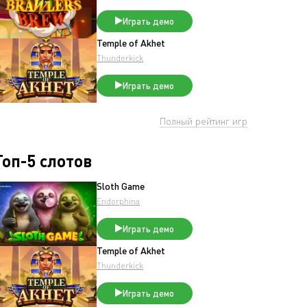
Играть демо
Temple of Akhet
Thunderkick
Играть демо
Полный рейтинг игр
Топ-5 слотов
Sloth Game
Endorphina
Играть демо
Temple of Akhet
Thunderkick
Играть демо