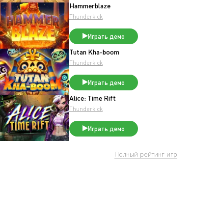
Hammerblaze
Thunderkick
Играть демо
Tutan Kha-boom
Thunderkick
Играть демо
Alice: Time Rift
Thunderkick
Играть демо
Полный рейтинг игр