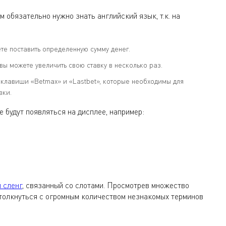
м обязательно нужно знать английский язык, т.к. на
те поставить определенную сумму денег.
 вы можете увеличить свою ставку в несколько раз.
ть клавиши «Betmax» и «Lastbet», которые необходимы для
вки.
 будут появляться на дисплее, например:
 сленг
, связанный со слотами. Просмотрев множество
столкнуться с огромным количеством незнакомых терминов