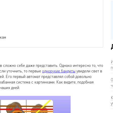
икам
И
 сложно себе даже представить. Однако интересно то, что
п
сли уточнить, то первые
однорукие бандиты
увидели свет в
Фей. Его первый автомат представлял собой довольно
О
рабанная система с картинками. Как видите, подобная
ч
наших дней.
К
у