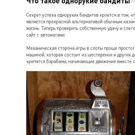
Что такое однорукие бандиты
Секрет успеха одноруких бандитов кроется в том, чт
является прекрасной альтернативой обычным казин
жизнь. Теперь проверить собственную удачу и сле
сайт с автоматами.
Механическая сторона игры в слоты проще простог
машиной, которая состоит из шестеренок и других д
крепятся барабаны, начинающие движение вместе с