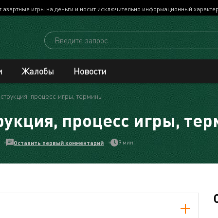
т азартные игры на деньги и носит исключительно информационный характе
и
Жалобы
Новости
нструкция, процесс игры, термины
рукция, процесс игры, те
9 мин.
Оставить первый комментарий