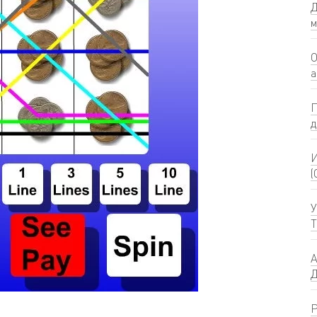
Д
м
О
а
П
д
И
(
У
Т
А
Д
Р