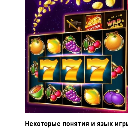
Некоторые понятия и язык игр