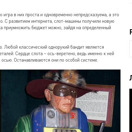
о игра в них проста и одновременно непредсказуема, а это
о. С развитием интернета, слот-машины получили новую
гка приумножить бюджет можно, зайдя на определенный
о. Любой классический однорукий бандит является
еталей. Сердце слота – ось-веретено, ведь именно к ней
 осью. Останавливаются они по особой системе.