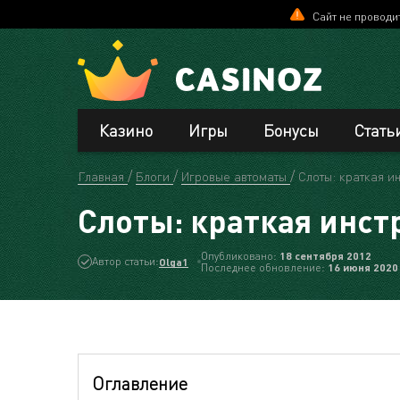
Сайт не проводи
Казино
Игры
Бонусы
Стать
Главная
Блоги
Игровые автоматы
Слоты: краткая и
Слоты: краткая инст
Опубликовано:
18 сентября 2012
Автор статьи:
Olga1
Последнее обновление:
16 июня 2020
Оглавление