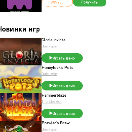
WIN200
Получить
Новинки игр
Gloria Invicta
Quickspin
Играть демо
Honeylock’s Pots
Quickspin
Играть демо
Hammerblaze
Thunderkick
Играть демо
Brawler’s Brew
Quickspin