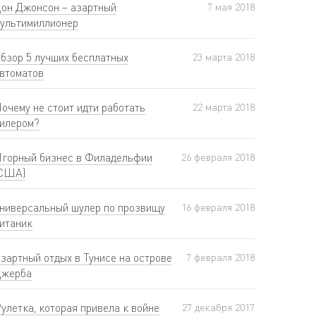
он Джонсон – азартный
7 мая 2018
ультимиллионер
бзор 5 лучших бесплатных
23 мартa 2018
втоматов
очему не стоит идти работать
22 мартa 2018
илером?
горный бизнес в Филадельфии
26 февраля 2018
США)
ниверсальный шулер по прозвищу
16 февраля 2018
итаник
зартный отдых в Тунисе на острове
7 февраля 2018
жерба
улетка, которая привела к войне
27 декабря 2017