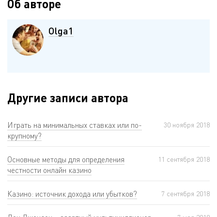
Об авторе
Olga1
Другие записи автора
Играть на минимальных ставках или по-
30 ноября 2018
крупному?
Основные методы для определения
11 сентября 2018
честности онлайн казино
Казино: источник дохода или убытков?
7 сентября 2018