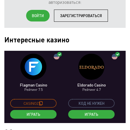
авторизоваться:
ВОЙТИ
ЗАРЕГИСТРИРОВАТЬСЯ
Интересные казино
Flagman Casino
Eldorado Casino
Рейтинг 7.5
Рейтинг 4.7
CASINOZ
КОД НЕ НУЖЕН
ИГРАТЬ
ИГРАТЬ