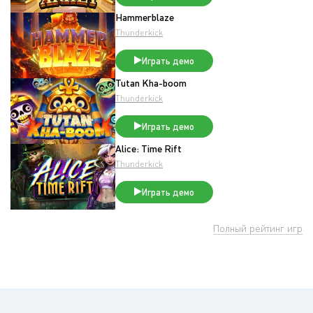
Hammerblaze
Thunderkick
Играть демо
Tutan Kha-boom
Thunderkick
Играть демо
Alice: Time Rift
Thunderkick
Играть демо
Полный рейтинг игр