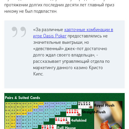
протяжении долгих последних десяти лет главный приз
никому не был подвластен.
«За различные
карточные комбинации в
игре Oasis Poker
предоставлялись не
значительные выигрыши, но
«девственный» джек-пот достаточно
долго ждал своего владельца», -
рассказывает управляющий отдела по
маркетингу данного казино Кристо
Кипс.