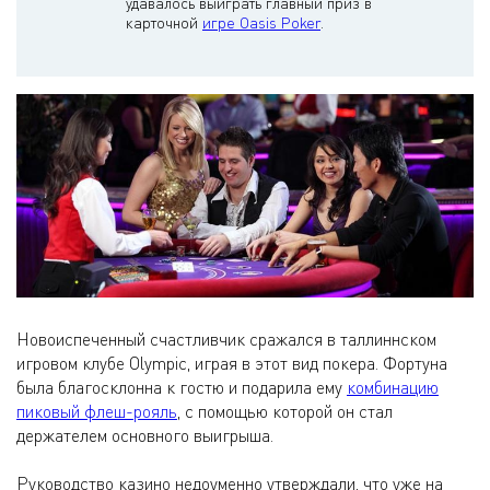
удавалось выиграть главный приз в
карточной
игре Oasis Poker
.
Новоиспеченный счастливчик сражался в таллиннском
игровом клубе Olympic, играя в этот вид покера. Фортуна
была благосклонна к гостю и подарила ему
комбинацию
пиковый флеш-рояль
, с помощью которой он стал
держателем основного выигрыша.
Руководство казино недоуменно утверждали, что уже на