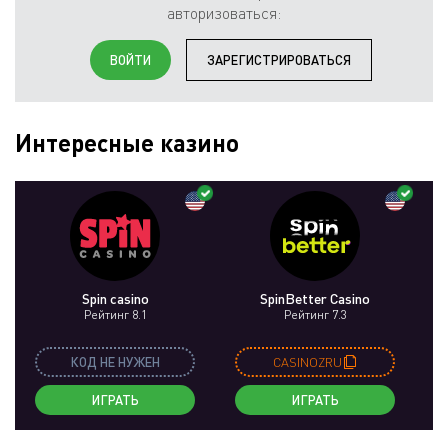
авторизоваться:
ВОЙТИ
ЗАРЕГИСТРИРОВАТЬСЯ
Интересные казино
Spin casino
SpinBetter Casino
Рейтинг 8.1
Рейтинг 7.3
КОД НЕ НУЖЕН
CASINOZRU
ИГРАТЬ
ИГРАТЬ