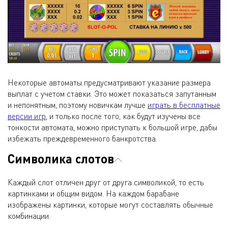
Некоторые автоматы предусматривают указание размера
выплат с учетом ставки. Это может показаться запутанным
и непонятным, поэтому новичкам лучше
играть в бесплатные
версии игр
, и только после того, как будут изучены все
тонкости автомата, можно приступать к большой игре, дабы
избежать преждевременного банкротства.
Символика слотов
Каждый слот отличен друг от друга символикой, то есть
картинками и общим видом. На каждом барабане
изображены картинки, которые могут составлять обычные
комбинации.