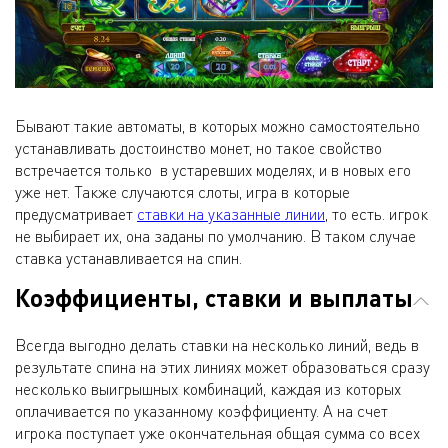
Бывают такие автоматы, в которых можно самостоятельно
устанавливать достоинство монет, но такое свойство
встречается только в устаревших моделях, и в новых его
уже нет. Также случаются слоты, игра в которые
предусматривает
ставки на указанные линии
, то есть. игрок
не выбирает их, она заданы по умолчанию. В таком случае
ставка устанавливается на спин.
Коэффициенты, ставки и выплаты
Всегда выгодно делать ставки на несколько линий, ведь в
результате спина на этих линиях может образоваться сразу
несколько выигрышных комбинаций, каждая из которых
оплачивается по указанному коэффициенту. А на счет
игрока поступает уже окончательная общая сумма со всех