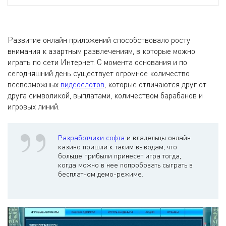
Развитие онлайн приложений способствовало росту
внимания к азартным развлечениям, в которые можно
играть по сети Интернет. С момента основания и по
сегодняшний день существует огромное количество
всевозможных
видеослотов
, которые отличаются друг от
друга символикой, выплатами, количеством барабанов и
игровых линий.
Разработчики софта
и владельцы онлайн
казино пришли к таким выводам, что
больше прибыли принесет игра тогда,
когда можно в нее попробовать сыграть в
бесплатном демо-режиме.