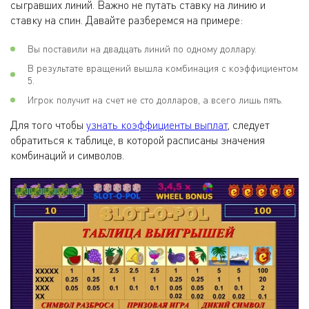
сыгравших линий. Важно не путать ставку на линию и
ставку на спин. Давайте разберемся на примере:
Вы поставили на двадцать линий по одному доллару.
В результате вращений вышла комбинация с коэффициентом
5.
Игрок получит на счет не сто долларов, а всего лишь пять.
Для того чтобы
узнать коэффициенты выплат
, следует
обратиться к таблице, в которой расписаны значения
комбинаций и символов.