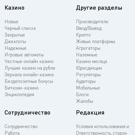
Казино
Другие разделы
Новые
Производители
Черный список
Ввод/Вывод
Закрытые
Крипто
Джекпоты
Живые платформы
Надежные
Агрегаторы
Игровые автоматы
Наземные
Честные онлайн казино
Казино месяца
Лучшие казино на рубли
Юрисдикции
Зеркала онлайн-казино
Регуляторы
Бездепозитные бонусы
Аудиторы
Биткоин-казино
Мобильные
Энциклопедия
Блоги
Жалобы
Сотрудничество
Редакция
Сотрудничество
Условия использования и
Работа
Ответственность сторон