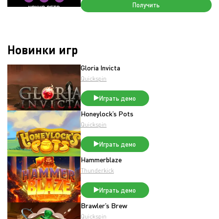
Получить
Новинки игр
Gloria Invicta
Quickspin
Играть демо
Honeylock’s Pots
Quickspin
Играть демо
Hammerblaze
Thunderkick
Играть демо
Brawler’s Brew
Quickspin