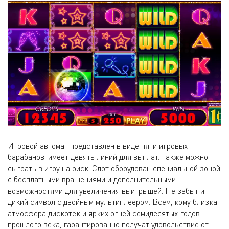
Игровой автомат представлен в виде пяти игровых
барабанов, имеет девять линий для выплат. Также можно
сыграть в игру на риск. Слот оборудован специальной зоной
с бесплатными вращениями и дополнительными
возможностями для увеличения выигрышей. Не забыт и
дикий символ с двойным мультиплеером. Всем, кому близка
атмосфера дискотек и ярких огней семидесятых годов
прошлого века, гарантированно получат удовольствие от