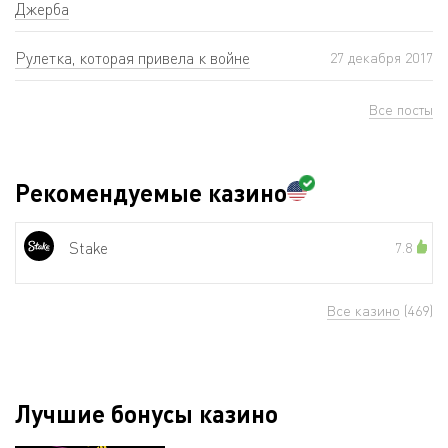
Джерба
Рулетка, которая привела к войне
27 декабря 2017
Все посты
Рекомендуемые казино
Stake
7.8
Все казино
(469)
Лучшие бонусы казино