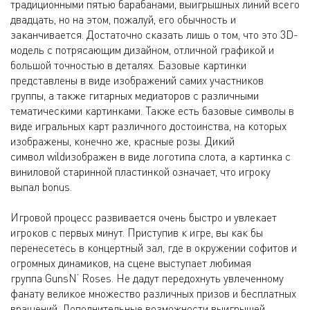
традиционными пятью барабанами, выигрышных линий всего
двадцать, но на этом, пожалуй, его обычность и
заканчивается. Достаточно сказать лишь о том, что это 3D-
модель с потрясающим дизайном, отличной графикой и
большой точностью в деталях. Базовые картинки
представлены в виде изображений самих участников
группы, а также гитарных медиаторов с различными
тематическими картинками. Также есть базовые символы в
виде игральных карт различного достоинства, на которых
изображены, конечно же, красные розы. Дикий
символ wildизображен в виде логотипа слота, а картинка с
виниловой старинной пластинкой означает, что игроку
выпал bonus.
Игровой процесс развивается очень быстро и увлекает
игроков с первых минут. Приступив к игре, вы как бы
перенесетесь в концертный зал, где в окружении софитов и
огромных динамиков, на сцене выступает любимая
группа GunsN’ Roses. Не дадут передохнуть увлеченному
фанату великое множество различных призов и бесплатных
вращений. Дополнительные возможности выигрышей