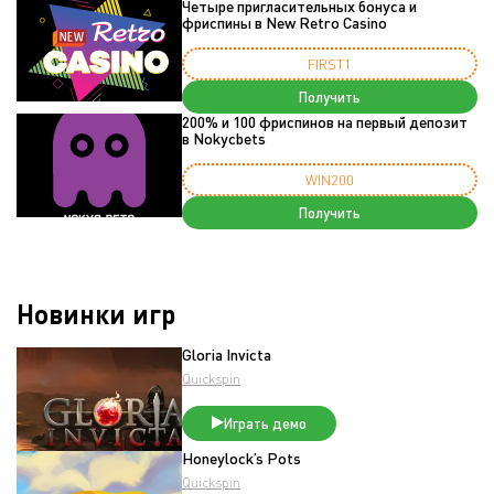
Четыре пригласительных бонуса и
фриспины в New Retro Casino
FIRST1
Получить
200% и 100 фриспинов на первый депозит
в Nokycbets
WIN200
Получить
Новинки игр
Gloria Invicta
Quickspin
Играть демо
Honeylock’s Pots
Quickspin