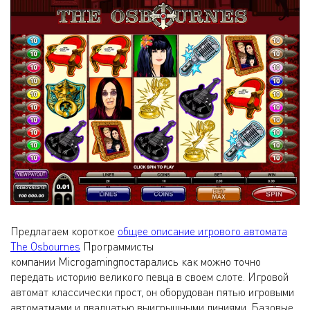
Предлагаем короткое
общее описание игрового автомата
The Osbournes
Программисты
компании Microgamingпостарались как можно точно
передать историю великого певца в своем слоте. Игровой
автомат классически прост, он оборудован пятью игровыми
автоматмами и двадцатью выигрышными линиями. Базовые