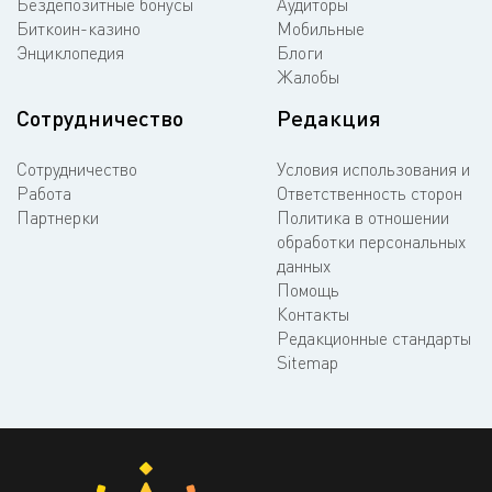
Бездепозитные бонусы
Аудиторы
Биткоин-казино
Мобильные
Энциклопедия
Блоги
Жалобы
Сотрудничество
Редакция
Сотрудничество
Условия использования и
Работа
Ответственность сторон
Партнерки
Политика в отношении
обработки персональных
данных
Помощь
Контакты
Редакционные стандарты
Sitemap