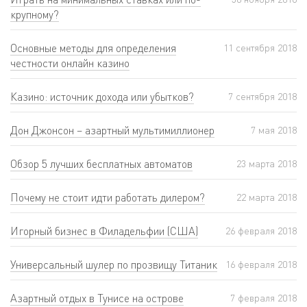
крупному?
Основные методы для определения
11 сентября 2018
честности онлайн казино
Казино: источник дохода или убытков?
7 сентября 2018
Дон Джонсон – азартный мультимиллионер
7 мая 2018
Обзор 5 лучших бесплатных автоматов
23 мартa 2018
Почему не стоит идти работать дилером?
22 мартa 2018
Игорный бизнес в Филадельфии (США)
26 февраля 2018
Универсальный шулер по прозвищу Титаник
16 февраля 2018
Азартный отдых в Тунисе на острове
7 февраля 2018