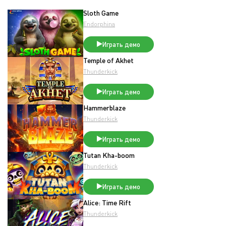
Sloth Game
Endorphina
Играть демо
Temple of Akhet
Thunderkick
Играть демо
Hammerblaze
Thunderkick
Играть демо
Tutan Kha-boom
Thunderkick
Играть демо
Alice: Time Rift
Thunderkick