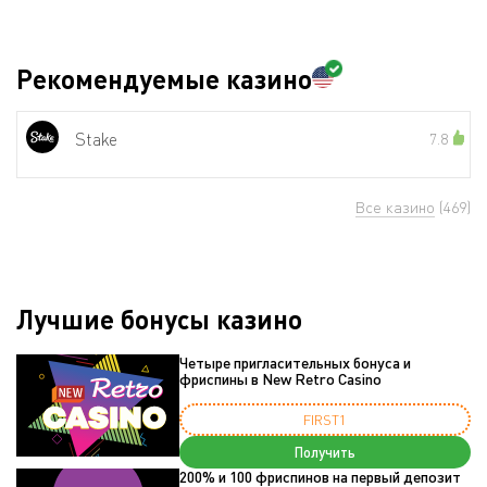
Рекомендуемые казино
Stake
7.8
Все казино
(469)
Лучшие бонусы казино
Четыре пригласительных бонуса и
фриспины в New Retro Casino
FIRST1
Получить
200% и 100 фриспинов на первый депозит