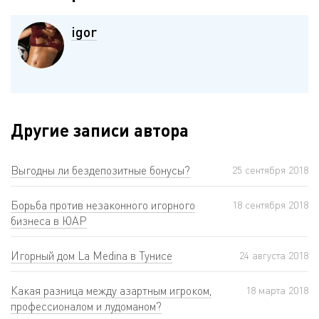
igor
Другие записи автора
Выгодны ли бездепозитные бонусы?
25 сентября 2018
Борьба против незаконного игорного
18 сентября 2018
бизнеса в ЮАР
Игорный дом La Medina в Тунисе
24 августа 2018
Какая разница между азартным игроком,
18 мартa 2018
профессионалом и лудоманом?