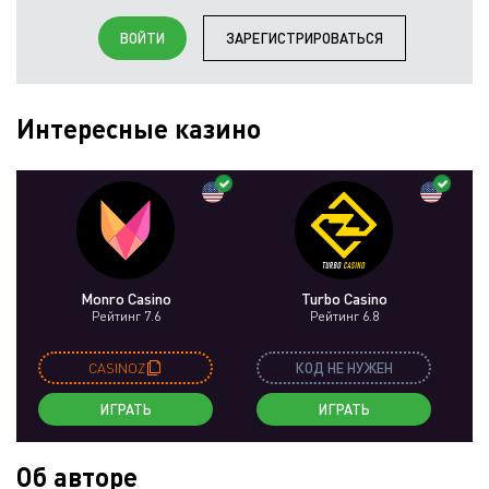
ВОЙТИ
ЗАРЕГИСТРИРОВАТЬСЯ
Интересные казино
Monro Casino
Turbo Casino
Рейтинг 7.6
Рейтинг 6.8
CASINOZ
КОД НЕ НУЖЕН
ИГРАТЬ
ИГРАТЬ
Об авторе