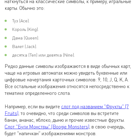
наткнуться на классические символы, к примеру, игральные
карты. Обычно это:
Туз (Ace).
Король (King).
Дама (Queen).
Валет (Jack).
десятка (Ten) или девятка (Nine).
Редко данные символы изображаются в виде обычных карт,
чаще на игровых автоматах можно увидеть буквенные или
цифровые начертания карточных символов: 9, 10, J, Q, K, A.
Все остальные изображения относятся непосредственно к
тематике определенного слота.
Например, если вы видите
слот под названием "Фрукты" (7
Fruits)
, то очевидно, что среди символов вы встретите
банан, ананас, яблоко, дыню и прочие известные фрукты.
Слот "Буги Монстры" (Boogie Monsters)
, в свою очередь,
будет "напичкан" изображениями монстров.