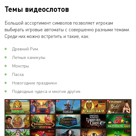
Темы видеослотов
Большой ассортимент символов позволяет игрокам
выбирать игровые автоматы с совершенно разными темами.
Среди них можно встретить и такие, как:
Древний Рим.
Летные каникулы.
Монстры.
Пасха.
Новогодние праздники.
Подводные чудеса и многие другие.