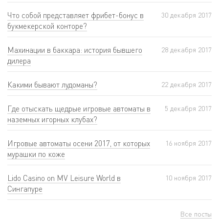
Что собой представляет фрибет-бонус в
30 декабря 2017
букмекерской конторе?
Махинации в баккара: история бывшего
28 декабря 2017
дилера
Какими бывают лудоманы?
22 декабря 2017
Где отыскать щедрые игровые автоматы в
5 декабря 2017
наземных игорных клубах?
Игровые автоматы осени 2017, от которых
16 ноября 2017
мурашки по коже
Lido Casino on MV Leisure World в
10 ноября 2017
Сингапуре
Все посты