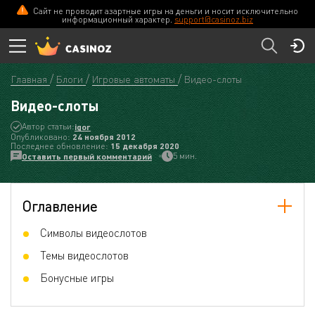
Сайт не проводит азартные игры на деньги и носит исключительно
информационный характер.
support@casinoz.biz
Главная
Блоги
Игровые автоматы
Видео-слоты
Видео-слоты
Автор статьи:
igor
Опубликовано:
24 ноября 2012
Последнее обновление:
15 декабря 2020
5 мин.
Оставить первый комментарий
Оглавление
Символы видеослотов
Темы видеослотов
Бонусные игры