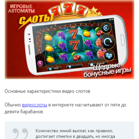
Основные характеристики видео слотов
Обычно
видеослоты
в интернете насчитывают от пяти до
девяти барабанов.
Количество линий выплат, как правило,
достигает отметки в двадцать, но иногда