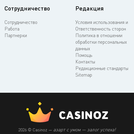
Сотрудничество
Редакция
Сотрудничество
Условия использования и
Работа
Ответственность сторон
Партнерки
Политика в отношении
обработки персональных
данных
Помощь
Контакты
Редакционные стандарты
Sitemap
азарт с умом — залог успеха!
2026 © Casinoz —