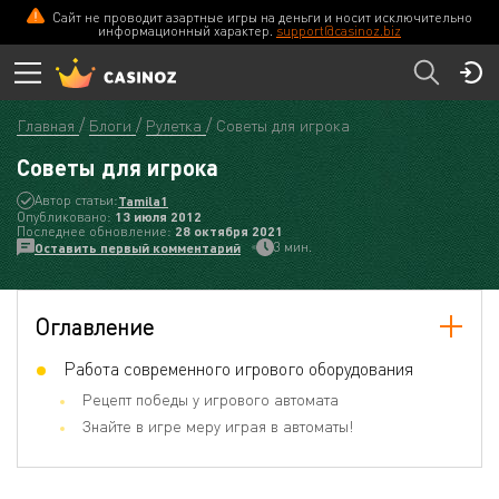
Сайт не проводит азартные игры на деньги и носит исключительно
информационный характер.
support@casinoz.biz
Главная
Блоги
Рулетка
Советы для игрока
Советы для игрока
Автор статьи:
Tamila1
Опубликовано:
13 июля 2012
Последнее обновление:
28 октября 2021
3 мин.
Оставить первый комментарий
Оглавление
Работа современного игрового оборудования
Рецепт победы у игрового автомата
Знайте в игре меру играя в автоматы!