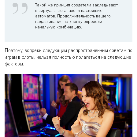
Такой же принцип создатели закладывают
в виртуальные аналоги настоящих
автоматов. Продолжительность вашего
надавливания на кнопку определит
начальную комбинацию.
Поэтому, вопреки следующим распространенным советам по
играм в слоты, нельзя полностью полагаться на следующие
факторы.