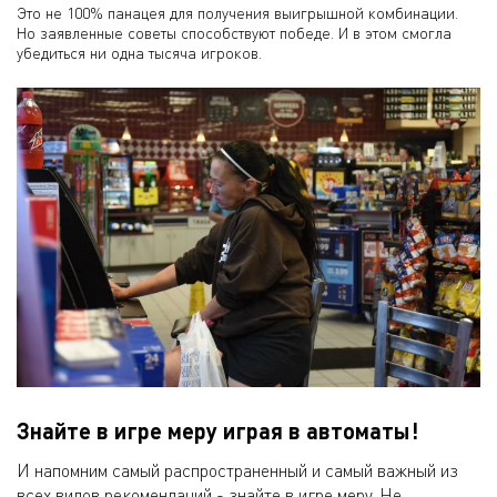
Это не 100% панацея для получения выигрышной комбинации.
Но заявленные советы способствуют победе. И в этом смогла
убедиться ни одна тысяча игроков.
Знайте в игре меру играя в автоматы!
И напомним самый распространенный и самый важный из
всех видов рекомендаций - знайте в игре меру. Не