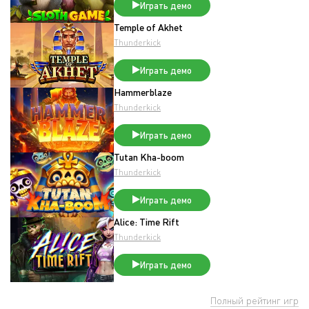
Играть демо
Temple of Akhet
Thunderkick
Играть демо
Hammerblaze
Thunderkick
Играть демо
Tutan Kha-boom
Thunderkick
Играть демо
Alice: Time Rift
Thunderkick
Играть демо
Полный рейтинг игр