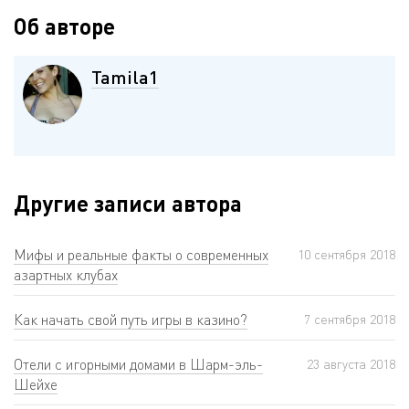
Об авторе
Tamila1
Другие записи автора
Мифы и реальные факты о современных
10 сентября 2018
азартных клубах
Как начать свой путь игры в казино?
7 сентября 2018
Отели с игорными домами в Шарм-эль-
23 августа 2018
Шейхе