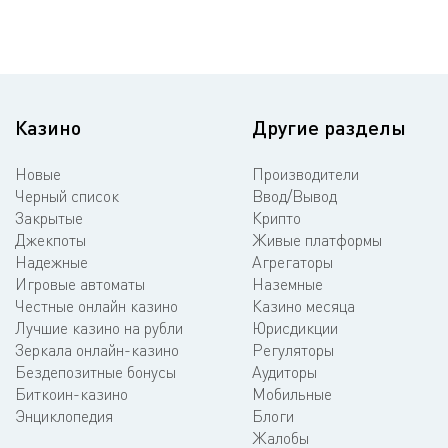
Казино
Другие разделы
Новые
Производители
Черный список
Ввод/Вывод
Закрытые
Крипто
Джекпоты
Живые платформы
Надежные
Агрегаторы
Игровые автоматы
Наземные
Честные онлайн казино
Казино месяца
Лучшие казино на рубли
Юрисдикции
Зеркала онлайн-казино
Регуляторы
Бездепозитные бонусы
Аудиторы
Биткоин-казино
Мобильные
Энциклопедия
Блоги
Жалобы