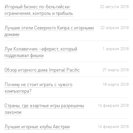
Игорный бизнес по-бельгийски:
22 августа 2018
ограничения, контроль и прибыль
Лучшие отели Северного Кипра с игорными
22 апреля 2018
домами
Луи Колавеччио –аферист, который
1 апреля 2018
подделывал фишки
Обзор игорного дома Imperial Pacific
27 мартa 2018
Почему не стоит играть с чужого
18 мартa 2018
компьютера?
Страны, где азартные игры разрешены
16 февраля 2018
законом
Лучшие игорные клубы Австрии
16 февраля 2018