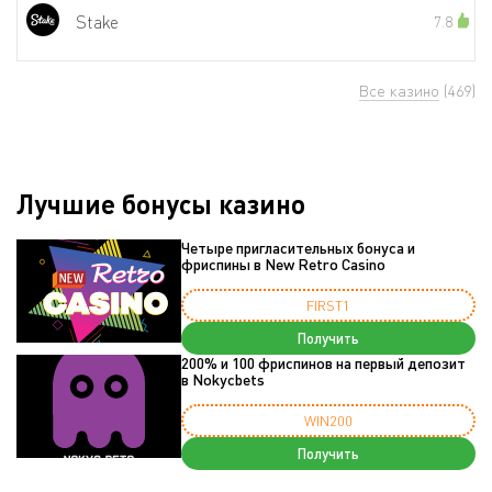
Stake
7.8
Все казино
(469)
Лучшие бонусы казино
Четыре пригласительных бонуса и
фриспины в New Retro Casino
FIRST1
Получить
200% и 100 фриспинов на первый депозит
в Nokycbets
WIN200
Получить