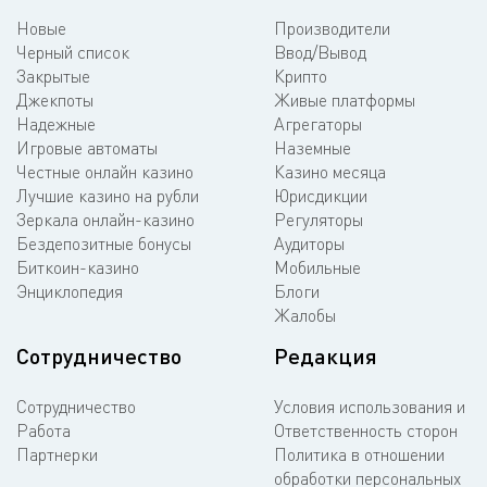
Новые
Производители
Черный список
Ввод/Вывод
Закрытые
Крипто
Джекпоты
Живые платформы
Надежные
Агрегаторы
Игровые автоматы
Наземные
Честные онлайн казино
Казино месяца
Лучшие казино на рубли
Юрисдикции
Зеркала онлайн-казино
Регуляторы
Бездепозитные бонусы
Аудиторы
Биткоин-казино
Мобильные
Энциклопедия
Блоги
Жалобы
Сотрудничество
Редакция
Сотрудничество
Условия использования и
Работа
Ответственность сторон
Партнерки
Политика в отношении
обработки персональных