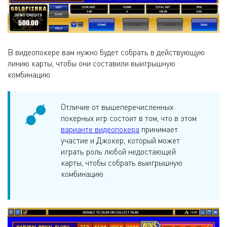
В видеопокере вам нужно будет собрать в действующую
линию карты, чтобы они составили выигрышную
комбинацию.
Отличие от вышеперечисленных
покерных игр состоит в том, что в этом
варианте видеопокера
принимает
участие и Джокер, который может
играть роль любой недостающей
карты, чтобы собрать выигрышную
комбинацию.