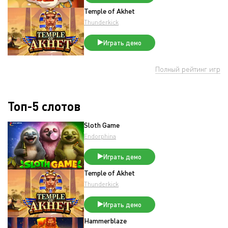
Temple of Akhet
Thunderkick
Играть демо
Полный рейтинг игр
Топ-5 слотов
Sloth Game
Endorphina
Играть демо
Temple of Akhet
Thunderkick
Играть демо
Hammerblaze