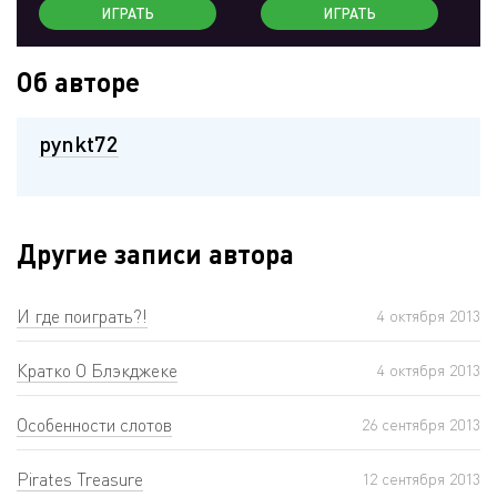
ИГРАТЬ
ИГРАТЬ
Об авторе
pynkt72
Другие записи автора
И где поиграть?!
4 октября 2013
Кратко О Блэкджеке
4 октября 2013
Особенности слотов
26 сентября 2013
Pirates Treasure
12 сентября 2013