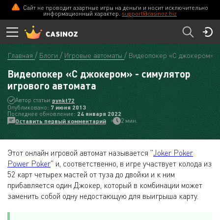
Сайт не проводит азартные игры на деньги и носит исключительно
информационный характер.
support@casinoz.biz
Главная
Блоги
Игровые автоматы
Видеопокер «С джокером» - 
Видеопокер «С джокером» - симулятор
игрового автомата
Автор статьи:
pynkt72
Опубликовано:
7 июня 2013
Последнее обновление:
24 января 2022
2 мин.
Оставить первый комментарий
Этот онлайн игровой автомат называется "
Joker Poker
Power Poker
" и, соответственно, в игре участвует колода из
52 карт четырех мастей от туза до двойки и к ним
прибавляется один Джокер, который в комбинации может
заменить собой одну недостающую для выигрыша карту.