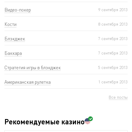
Видео-покер
9 сентября 2013
Кости
8 сентября 2013
Блэкджек
7 сентября 2013
Баккара
7 сентября 2013
Стратегия игры в блэкджек
5 сентября 2013
Американская рулетка
1 сентября 2013
Все посты
Рекомендуемые казино