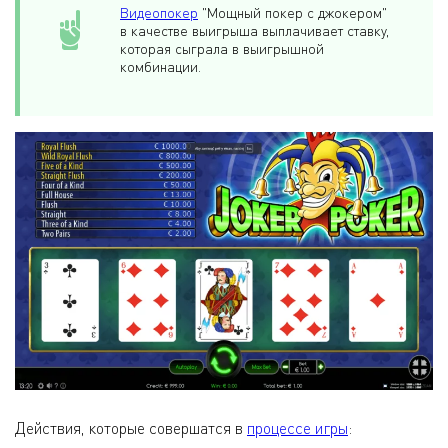
Видеопокер
"Мощный покер с джокером"
в качестве выигрыша выплачивает ставку,
которая сыграла в выигрышной
комбинации.
Действия, которые совершатся в
процессе игры
: